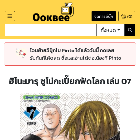
จัดการอีบุ๊ก
(
0
)
ทั้งหมด
โอนย้ายอีบุ๊กไป Pinto ได้แล้ววันนี้ กดเลย
รับทันทีโค้ดลด ซื้อและอ่านได้ต่อเนื่องที่ Pinto
ฮิโนะมารุ ซูโม่กะเปี๊ยกฟัดโลก เล่ม 07