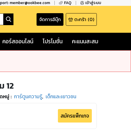
pport: member@ookbee.com
FAQ
เข้าสู่ระบบ
จัดการอีบุ๊ก
ตะกร้า
(
0
)
คอร์สออนไลน์
โปรโมชั่น
คะแนนสะสม
่ม 12
หมู่
:
การ์ตูนความรู้
,
เด็กและเยาวชน
สมัครแพ็กเกจ