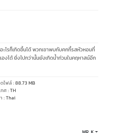
่อะไรก็เกิดขึ้นได้ พวกเขาพบกับคกกี้รสหัวหอมที่
องได้ ยิ่งไปกว่านั้นยังเกิดน้ำท่วมในคฤหาสน์อีก
ดไฟล์
:
88.73
MB
เทศ
:
TH
ษา
:
Thai
MR. K