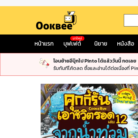
มาใหม่
หน้าแรก
บุฟเฟต์
นิยาย
หนังสือ
โอนย้ายอีบุ๊กไป Pinto ได้แล้ววันนี้ กดเลย
รับทันทีโค้ดลด ซื้อและอ่านได้ต่อเนื่องที่ Pi