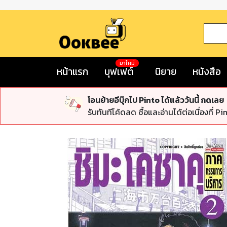
มาใหม่
หน้าแรก
บุฟเฟต์
นิยาย
หนังสือ
โอนย้ายอีบุ๊กไป Pinto ได้แล้ววันนี้ กดเลย
รับทันทีโค้ดลด ซื้อและอ่านได้ต่อเนื่องที่ Pi