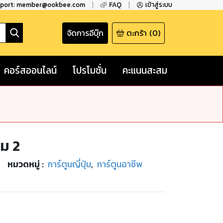
pport: member@ookbee.com
FAQ
เข้าสู่ระบบ
จัดการอีบุ๊ก
ตะกร้า
(
0
)
คอร์สออนไลน์
โปรโมชั่น
คะแนนสะสม
่ม 2
หมวดหมู่
:
การ์ตูนญี่ปุ่น
,
การ์ตูนอาชีพ