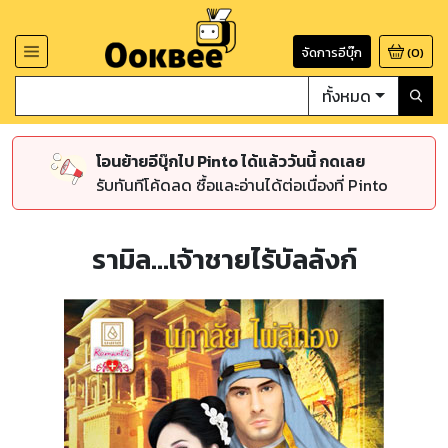
จัดการอีบุ๊ก
(
0
)
ทั้งหมด
โอนย้ายอีบุ๊กไป Pinto ได้แล้ววันนี้ กดเลย
รับทันทีโค้ดลด ซื้อและอ่านได้ต่อเนื่องที่ Pinto
รามิล...เจ้าชายไร้บัลลังก์