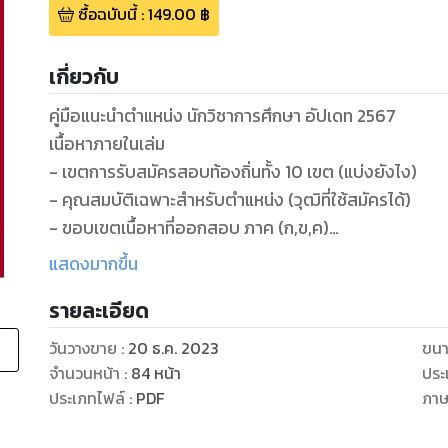
ซื้อฉบับนี้
:
149.00
฿
เกี่ยวกับ
คู่มือแนะนำตำแหน่ง นักวิชาการศึกษา อัปเดท 2567
เนื้อหาภายในเล่ม
- เขตการรับสมัครสอบท้องถิ่นทั้ง 10 เขต (แบ่งยังไง)
- คุณสมบัติเฉพาะสำหรับตำแหน่ง (วุฒิที่ใช้สมัครได้)
- ขอบเขตเนื้อหาที่ออกสอบ ภาค (ก,ข,ค)
- มาตรฐานกำหนดตำแหน่ง (ความรู้ความสามารถที่ต้องมี)
แสดงมากขึ้น
- กลุ่มสายงานที่เกื้อกูลกัน (ตำแหน่งอื่นๆ)
รายละเอียด
- สถิติการเรียกบรรจุปี 2560-2564 (เรียกหมดหรือไม่)
- แนวทางวิธีการเลือกเขตที่ควรสมัครสอบ (สอบที่ไหนดี)
วันวางขาย
:
20 ธ.ค. 2023
ขนา
- การเรียกบรรจุข้ามเขตเรียกยังไงได้บ้าง
จำนวนหน้า
:
84
หน้า
ประ
ประเภทไฟล์
:
PDF
ภา