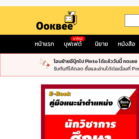
มาใหม่
หน้าแรก
บุฟเฟต์
นิยาย
หนังสือ
โอนย้ายอีบุ๊กไป Pinto ได้แล้ววันนี้ กดเลย
รับทันทีโค้ดลด ซื้อและอ่านได้ต่อเนื่องที่ Pi