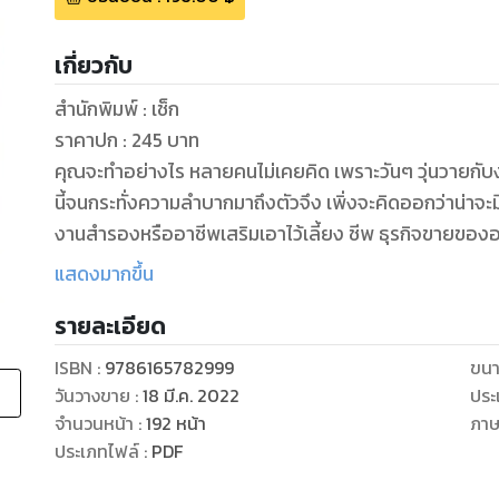
เกี่ยวกับ
สำนักพิมพ์ : เช็ก
ราคาปก : 245 บาท
คุณจะทำอย่างไร หลายคนไม่เคยคิด เพราะวันๆ วุ่นวายกับ
นี้จนกระทั่งความลำบากมาถึงตัวจึง เพิ่งจะคิดออกว่าน่าจะม
งานสำรองหรืออาชีพเสริมเอาไว้เลี้ยง ชีพ ธุรกิจขายของอ
จะบอกว่าขายของออนไลน์ใครๆ เขาก็ ทำ ใช่ครับใครๆ เขาก็
แสดงมากขึ้น
ความสำเร็จ คุณจะทำไหม
รายละเอียด
อยู่บ้านสร้างเงินล้านด้วย Shopee คือหนังสือ ที่จะทำให้ค
ไม่ใช่เรื่องยากเพราะผู้เขียนก็เคยอยู่ในสภาพ ที่เต็มไปด้ว
ISBN :
9786165782999
ขนา
หลักหมื่นต่อวันบนโลกออนไลน์โดยที่เจ้าตัว อยู่กับบ้านได้ท
วันวางขาย
:
18 มี.ค. 2022
ประ
ต่อเนื่องแน่นอนครับ ทุกอย่างมี“สูตร” หาก คุณเรียนรู้จา
จำนวนหน้า
:
192
หน้า
ภา
ถึงเวลาแล้วหรือยังที่จะเปิดใจต้อนรับ ความสำเร็จที่กำลังจะมาเยือน ดูหนังสือเรื่องอื่นๆ
ประเภทไฟล์
:
PDF