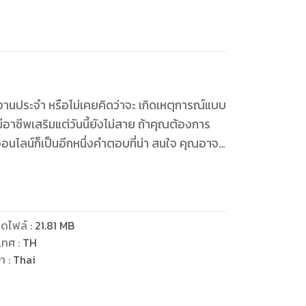
งานประจำ หรือไม่เคยคิดว่าจะ เกิดเหตุการณ์แบบ
ีอาชีพเสริมแต่วันนี้ยังไม่สาย ถ้าคุณต้องการ
อนไลน์ก็เป็นอีกหนึ่งคำตอบที่น่า สนใจ คุณอาจ
ทำแต่ถ้าผมมีสูตรที่จะทำให้คุณ ทำแล้วประสบ
ุณรู้ว ่าการมีเงินแสนหรือเงินล้านในโลก ออนไลน์
ยหนี้สิน แต่วันนี้เขาทำสำเร็จสามารถสร้าง ยอดขาย
ดไฟล์
:
21.81
MB
ำในสิ่งที่รักและมีรายได้จากการขายเข้า มาอย่าง
เทศ
:
TH
กคนที่ประสบความสำเร็จโอกาสสำเร็จ ย่อมที่จะสูง
ษา
:
Thai
 ของเรา ได้ที่