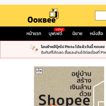
มาใหม่
หน้าแรก
บุฟเฟต์
นิยาย
หนังสือ
โอนย้ายอีบุ๊กไป Pinto ได้แล้ววันนี้ กดเลย
รับทันทีโค้ดลด ซื้อและอ่านได้ต่อเนื่องที่ Pi