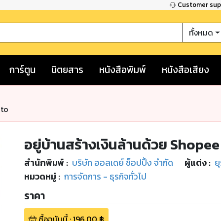
Customer su
ทั้งหมด
การ์ตูน
นิตยสาร
หนังสือพิมพ์
หนังสือเสียง
nto
อยู่บ้านสร้างเงินล้านด้วย Shopee พ
สำนักพิมพ์
:
บริษัท ออลเดย์ ช็อปปิ้ง จำกัด
ผู้แต่ง :
ย
หมวดหมู่
:
การจัดการ - ธุรกิจทั่วไป
ราคา
ซื้อฉบับนี้
:
196.00
฿