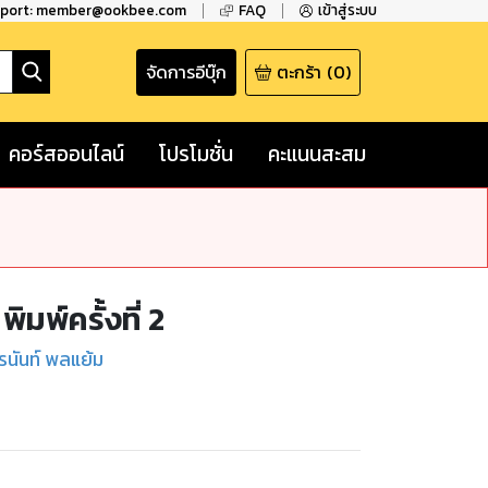
pport: member@ookbee.com
FAQ
เข้าสู่ระบบ
จัดการอีบุ๊ก
ตะกร้า
(
0
)
คอร์สออนไลน์
โปรโมชั่น
คะแนนสะสม
ิมพ์ครั้งที่ 2
ุรนันท์ พลแย้ม