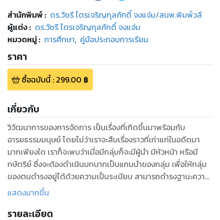
สำนักพิมพ์
:
ดร.วัชรี ไตรเจริญกุลภักดิ์ จงแจ่ม/สนพ.พิมพ์วลี
ผู้แต่ง :
ดร.วัชรี ไตรเจริญกุลภักดิ์ จงแจ่ม
หมวดหมู่
:
การศึกษา
,
คู่มือประกอบการเรียน
ราคา
ซื้อฉบับนี้
:
299.00
฿
เกี่ยวกับ
วิวัฒนาการของการจัดการ เป็นเรื่องที่เกิดขึ้นมาพร้อมกับ
อารยธรรมมนุษย์ โดยไม่ว่าเราจะสืบเรื่องราวที่เก่าแก่ในอดีตมา
มากเพียงใด เราก็จะพบว่าเมื่อมีกลุ่มก็จะมีผู้นำ มีหัวหน้า หรือมี
กษัตริย์ ซึ่งจะต้องดำเนินบทบาทเป็นแกนนำของกลุ่ม เพื่อให้กลุ่ม
ของตนดำรงอยู่ได้ด้วยความเป็นระเบียบ สามารถดำรงฐานะความ
เป็นกลุ่มให้คงอยู่เอาไว้ได้อย่างเหนียวแน่น แต่สำหรับการศึกษา
แสดงมากขึ้น
เป็นทฤษฎี และหลักเกณฑ์ทางการจัดการที่มีรูปแบบเพิ่งจะเริ่มขึ้น
รายละเอียด
เมื่อไม่นานมานี้ คือในราวศตวรรษที่ 18 ภายหลังจากการปฏิบัติ