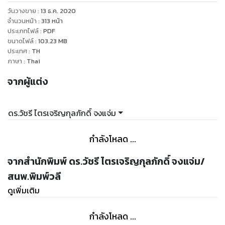
อุตสาหกรรมแล้ว
วันวางขาย
:
13 ธ.ค. 2020
ดังนั้น การปฏิวัติอุตสาหกรรม (Industrial Revolution) จึง
จำนวนหน้า
:
313
หน้า
เป็นการเปลี่ยนแปลงที่เกิดขึ้นอย่างรวดเร็วในการผลิตสินค้า
ประเภทไฟล์
:
PDF
ขนาดไฟล์
:
103.23
MB
อุตสาหกรรม โดยเปลี่ยนจากการผลิตในระบบช่างฝีมือมาเป็นการ
ประเทศ
:
TH
ผลิตด้วยเครื่องจักร อันเป็นผลที่เกิดจากการที่มนุษย์สามารถ
ภาษา
:
Thai
คิดค้นพัฒนาเครื่องจักรต่าง ๆ ขึ้นใช้แทนแรงงานคนและแรงงาน
จากผู้แต่ง
สัตว์ ทำให้สามารถเพิ่มประสิทธิภาพในการเพิ่มผลผลิตได้อย่าง
มหาศาล
จากการเปลี่ยนแปลงดังกล่าว ธุรกิจจึงมีการทำงานที่ซับซ้อนยุ่ง
ดร.วัชรี ไตรเจริญกุลภักดิ์ จงแจ่ม
ยากมากขึ้น และต้องเผชิญกับสภาวะการแข่งขันที่รุนแรงเพิ่มขึ้น
ดังนั้น การบริหารจัดการองค์การอย่างมีรูปแบบ จึงมีความจำเป็น
กำลังโหลด ...
และได้ถูกพัฒนาขึ้นมาเป็นแนวความคิดการจัดการและได้มีการ
ปรับปรุงเพื่อให้สามารถใช้ในการบริหารจัดการองค์การได้อย่างมี
จากสำนักพิมพ์ ดร.วัชรี ไตรเจริญกุลภักดิ์ จงแจ่ม/
ประสิทธิภาพเป็นลำดับ โดยมีทฤษฎีในการบริหารจัดการที่ใช้เป็น
สนพ.พิมพ์วลี
เครื่องมือที่มีประสิทธิภาพตามแต่จะนำมาปรับใช้กับธุรกิจและ
ดูเพิ่มเติม
องค์กรของตน
ภายในหนังสือ “ทฤษฎีการจัดการ (Management Theory)” เล่ม
กำลังโหลด ...
นี้ ได้อธิบายรายละเอียดต่าง ๆเกี่ยวกับวิวัฒนาการของการจัดการ