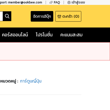
pport: member@ookbee.com
FAQ
เข้าสู่ระบบ
จัดการอีบุ๊ก
ตะกร้า
(
0
)
คอร์สออนไลน์
โปรโมชั่น
คะแนนสะสม
หมวดหมู่
:
การ์ตูนญี่ปุ่น