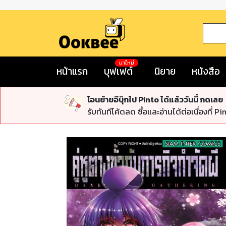
มาใหม่
หน้าแรก
บุฟเฟต์
นิยาย
หนังสือ
โอนย้ายอีบุ๊กไป Pinto ได้แล้ววันนี้ กดเลย
รับทันทีโค้ดลด ซื้อและอ่านได้ต่อเนื่องที่ Pi