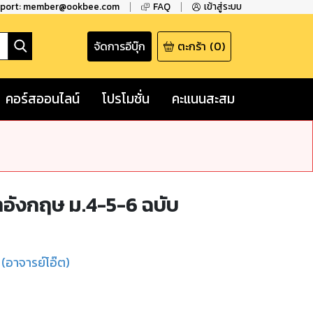
pport: member@ookbee.com
FAQ
เข้าสู่ระบบ
จัดการอีบุ๊ก
ตะกร้า
(
0
)
คอร์สออนไลน์
โปรโมชั่น
คะแนนสะสม
อังกฤษ ม.4-5-6 ฉบับ
์ (อาจารย์โอ๊ต)