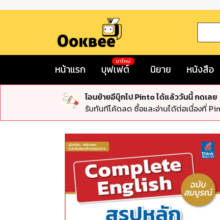
มาใหม่
หน้าแรก
บุฟเฟต์
นิยาย
หนังสือ
โอนย้ายอีบุ๊กไป Pinto ได้แล้ววันนี้ กดเลย
รับทันทีโค้ดลด ซื้อและอ่านได้ต่อเนื่องที่ Pi