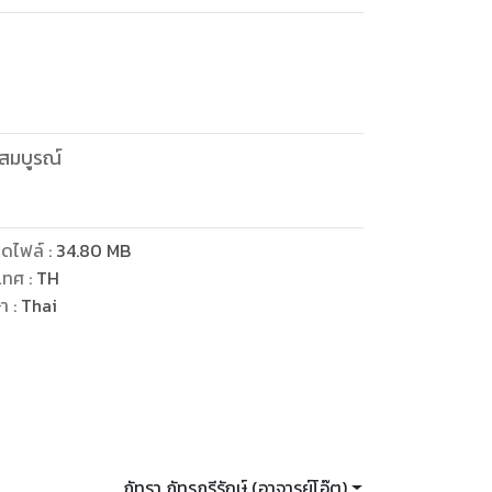
สมบูรณ์
ดไฟล์
:
34.80
MB
เทศ
:
TH
ษา
:
Thai
ภัทรา ภัทรภูรีรักษ์ (อาจารย์โอ๊ต)