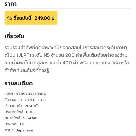
ราคา
ซื้อฉบับนี้
:
249.00
฿
เกี่ยวกับ
รวบรวมคำศัพท์คัดเฉพาะที่มักออกสอบในการสอบวัดระดับภาษา
ญี่ปุ่น (JLPT) ระดับ N5 จำนวน 200 คำเพิ่มเติมด้วยคำตรงข้าม
และคำศัพท์ที่ควรรู้อีกรวมกว่า 400 คำ พร้อมสอดแทรกวิธีการใช้
คำศัพท์และคันจิที่ควรรู้
รายละเอียด
ISBN :
9789744438300
วันวางขาย
:
23 ก.ย. 2022
จำนวนหน้า
:
204
หน้า
ประเภทไฟล์
:
PDF
ขนาดไฟล์
:
9.64
MB
ประเทศ
:
TH
ภาษา
:
Japanese