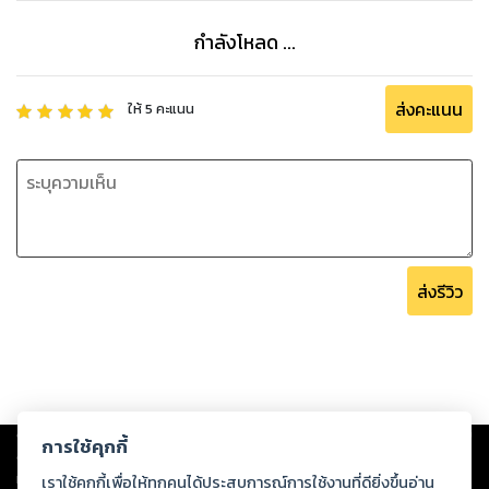
กำลังโหลด ...
ส่งคะแนน
ให้
5
คะแนน
ส่งรีวิว
Copyright ©
2026
Storylog Co., Ltd. - สตอรี่ล็อกขอสงวนสิทธิ์ไม่รับผิดชอบ
การใช้คุกกี้
ต่อผลงานหรือเนื้อหาใดที่อัปโหลดผ่านเว็บไซต์และปรากฏว่าละเมิดสิทธิใน
ทรัพย์สินทางปัญญาของบุคคลอื่นหรือขัดต่อกฎหมายและศีลธรรม ดังนั้น ผู้อ่าน
เราใช้คุกกี้เพื่อให้ทุกคนได้ประสบการณ์การใช้งานที่ดียิ่งขึ้นอ่าน