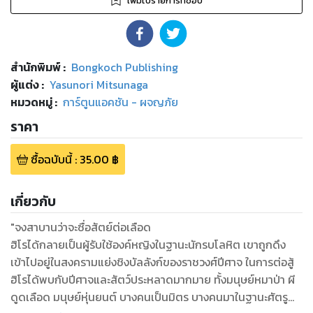
เพิ่มไปรายการที่ชอบ
สำนักพิมพ์
:
Bongkoch Publishing
ผู้แต่ง :
Yasunori Mitsunaga
หมวดหมู่
:
การ์ตูนแอคชัน - ผจญภัย
ราคา
ซื้อฉบับนี้
:
35.00
฿
เกี่ยวกับ
"จงสาบานว่าจะซื่อสัตย์ต่อเลือด
ฮิโรได้กลายเป็นผู้รับใช้องค์หญิงในฐานะนักรบโลหิต เขาถูกดึง
เข้าไปอยู่ในสงครามแย่งชิงบัลลังก์ของราชวงศ์ปีศาจ ในการต่อสู้
ฮิโรได้พบกับปีศาจและสัตว์ประหลาดมากมาย ทั้งมนุษย์หมาป่า ผี
ดูดเลือด มนุษย์หุ่นยนต์ บางคนเป็นมิตร บางคนมาในฐานะศัตรู