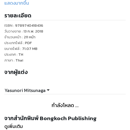
การได้พบกับพวกเขาเหล่านั้นส่งผลต่อจิตใจของฮิโร แล้วในที่สุดฮิ
แสดงมากขึ้น
โรก็รู้ว่า เขาเดินกลับหลังไม่ได้อีกแล้ว แล้ว.... การต่อสู้ของ “องค์
รายละเอียด
หญิง” ก็ยังดำเนินต่อไป...."
ISBN :
9789740418436
วันวางขาย
:
13 ก.พ. 2018
จำนวนหน้า
:
211
หน้า
ประเภทไฟล์
:
PDF
ขนาดไฟล์
:
71.07
MB
ประเทศ
:
TH
ภาษา
:
Thai
จากผู้แต่ง
Yasunori Mitsunaga
กำลังโหลด ...
จากสำนักพิมพ์ Bongkoch Publishing
ดูเพิ่มเติม