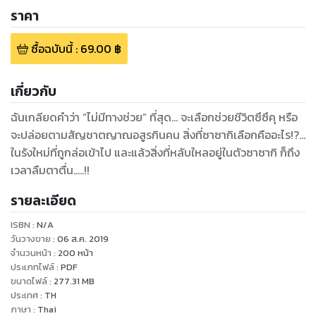
ราคา
ซื้อฉบับนี้
:
69.00
฿
เกี่ยวกับ
ฉันเกลียดคำว่า “ไม่มีทางช่วย” ที่สุด… จะเลือกช่วยชีวิตซึซึคุ หรือ
จะปล่อยตามสัญชาตญาณอสูรกินคน สิ่งที่ซาซากิเลือกคืออะไร!?...
ในรังใหม่ที่ถูกล่อเข้าไป และแล้วสิ่งที่หลับใหลอยู่ในตัวซาซากิ ก็ถึง
เวลาลืมตาตื่น…..!!
รายละเอียด
ISBN :
N/A
วันวางขาย
:
06 ส.ค. 2019
จำนวนหน้า
:
200
หน้า
ประเภทไฟล์
:
PDF
ขนาดไฟล์
:
277.31
MB
ประเทศ
:
TH
ภาษา
:
Thai