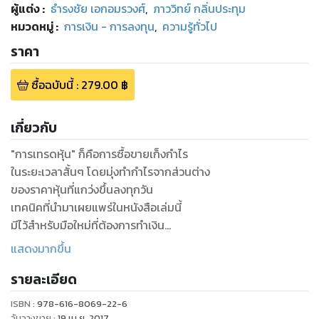
ผู้แต่ง :
ธำรงชัย เอกอมรวงศ์
,
ภาววิทย์ กลิ่นประทุม
หมวดหมู่
:
การเงิน - การลงทุน
,
ความรู้ทั่วไป
ราคา
ซื้อฉบับนี้
:
279.00
฿
เกี่ยวกับ
"การเทรดหุ้น" ก็คือการซื้อขายเก็งกำไร
ในระยะเวลาสั้นๆ โดยมุ่งทำกำไรจากส่วนต่าง
ของราคาหุ้นที่แกว่งขึ้นลงทุกวัน
เทคนิคที่นำมาเผยแพร่ในหนังสือเล่มนี้
มีไว้สำหรับมือใหม่ที่ต้องการทำเงิน
จากตลาดหุ้นทันที
แสดงมากขึ้น
โดยอาศัยเครื่องมือทางเทคนิคคอล
รายละเอียด
แบบง่ายๆ ที่ทรงประสิทธิภาพ
นั่นคือ Blueprint Zone (BP Zone)
ISBN :
978-616-8069-22-6
เราจะพาท่านไปทำความเข้าใจ
วันวางขาย
:
19 เม.ย. 2017