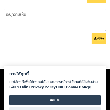
ส่งรีวิว
Copyright ©
2026
Storylog Co., Ltd. - สตอรี่ล็อกขอสงวนสิทธิ์ไม่รับผิดชอบ
การใช้คุกกี้
ต่อผลงานหรือเนื้อหาใดที่อัปโหลดผ่านเว็บไซต์และปรากฏว่าละเมิดสิทธิใน
ทรัพย์สินทางปัญญาของบุคคลอื่นหรือขัดต่อกฎหมายและศีลธรรม ดังนั้น ผู้อ่าน
เราใช้คุกกี้เพื่อให้ทุกคนได้ประสบการณ์การใช้งานที่ดียิ่งขึ้นอ่าน
ทุกท่านโปรดใช้วิจารณญาณในการกลั่นกรองด้วยตนเอง และหากท่านพบว่าส่วน
เพิ่มเติม
คลิก (Privacy Policy) และ (Cookie Policy)
หนึ่งส่วนใดขัดต่อกฎหมายและศีลธรรม กรุณาแจ้งมายังบริษัท เพื่อทีมงานจะได้
ดำเนินการในทันที ทั้งนี้ ทางสตอรี่ล็อกขอสงวนลิขสิทธิ์ตามพระราชบัญญัติ
ยอมรับ
ลิขสิทธิ์ พ.ศ. 2537 (ฉบับล่าสุด)
For support: member@ookbee.com