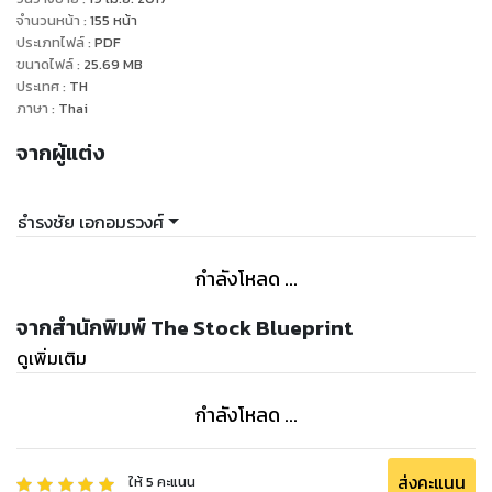
เครื่องมือ BP Zone
จำนวนหน้า
:
155
หน้า
ประเภทไฟล์
:
PDF
โดยเริ่มจากความเข้าใจตั้งแต่พื้นฐาน
ขนาดไฟล์
:
25.69
MB
ตลอดจนวิธีใช้ทำเงินจากตลาดหุ้น
ประเทศ
:
TH
ภาษา
:
Thai
"นี่แหละ วิธีหยิบเงินออกจากตลาดหุ้น แบบที่คนเขาพูดกัน"
จากผู้แต่ง
ธำรงชัย เอกอมรวงศ์
กำลังโหลด ...
จากสำนักพิมพ์ The Stock Blueprint
ดูเพิ่มเติม
กำลังโหลด ...
ส่งคะแนน
ให้
5
คะแนน