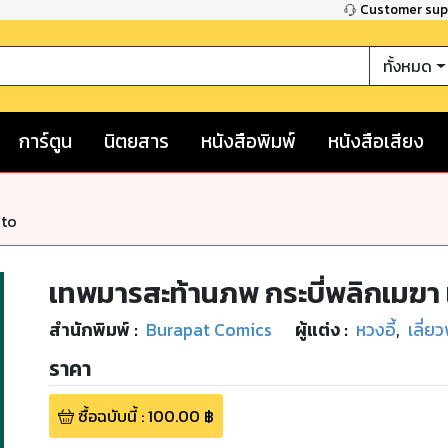
Customer su
ทั้งหมด
การ์ตูน
นิตยสาร
หนังสือพิมพ์
หนังสือเสียง
nto
เทพมารสะท้านภพ กระบี่พลิกเมฆา เ
สำนักพิมพ์
:
Burapat Comics
ผู้แต่ง :
หวงอี้
,
เลี่ยว
ราคา
ซื้อฉบับนี้
:
100.00
฿