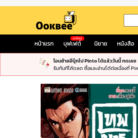
มาใหม่
หน้าแรก
บุฟเฟต์
นิยาย
หนังสือ
โอนย้ายอีบุ๊กไป Pinto ได้แล้ววันนี้ กดเลย
รับทันทีโค้ดลด ซื้อและอ่านได้ต่อเนื่องที่ Pi