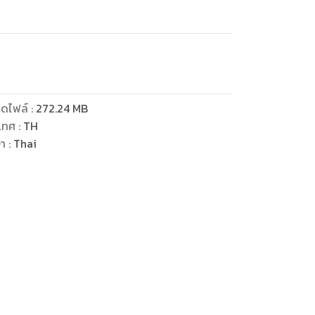
ดไฟล์
:
272.24
MB
เทศ
:
TH
ษา
:
Thai