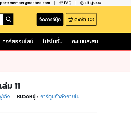
pport: member@ookbee.com
FAQ
เข้าสู่ระบบ
จัดการอีบุ๊ก
ตะกร้า
(
0
)
คอร์สออนไลน์
โปรโมชั่น
คะแนนสะสม
ล่ม 11
ฟูเฉิง
หมวดหมู่
:
การ์ตูนกำลังภายใน