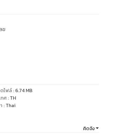
เลข
ดไฟล์
:
6.74
MB
เทศ
:
TH
ษา
:
Thai
คิดจัง