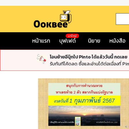
มาใหม่
หน้าแรก
บุฟเฟต์
นิยาย
หนังสือ
โอนย้ายอีบุ๊กไป Pinto ได้แล้ววันนี้ กดเลย
รับทันทีโค้ดลด ซื้อและอ่านได้ต่อเนื่องที่ Pi