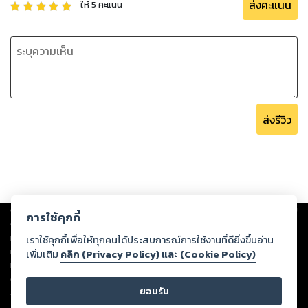
ส่งคะแนน
ให้
5
คะแนน
ส่งรีวิว
Copyright ©
2026
Storylog Co., Ltd. - สตอรี่ล็อกขอสงวนสิทธิ์ไม่รับผิดชอบ
การใช้คุกกี้
ต่อผลงานหรือเนื้อหาใดที่อัปโหลดผ่านเว็บไซต์และปรากฏว่าละเมิดสิทธิใน
ทรัพย์สินทางปัญญาของบุคคลอื่นหรือขัดต่อกฎหมายและศีลธรรม ดังนั้น ผู้อ่าน
เราใช้คุกกี้เพื่อให้ทุกคนได้ประสบการณ์การใช้งานที่ดียิ่งขึ้นอ่าน
ทุกท่านโปรดใช้วิจารณญาณในการกลั่นกรองด้วยตนเอง และหากท่านพบว่าส่วน
เพิ่มเติม
คลิก (Privacy Policy) และ (Cookie Policy)
หนึ่งส่วนใดขัดต่อกฎหมายและศีลธรรม กรุณาแจ้งมายังบริษัท เพื่อทีมงานจะได้
ดำเนินการในทันที ทั้งนี้ ทางสตอรี่ล็อกขอสงวนลิขสิทธิ์ตามพระราชบัญญัติ
ยอมรับ
ลิขสิทธิ์ พ.ศ. 2537 (ฉบับล่าสุด)