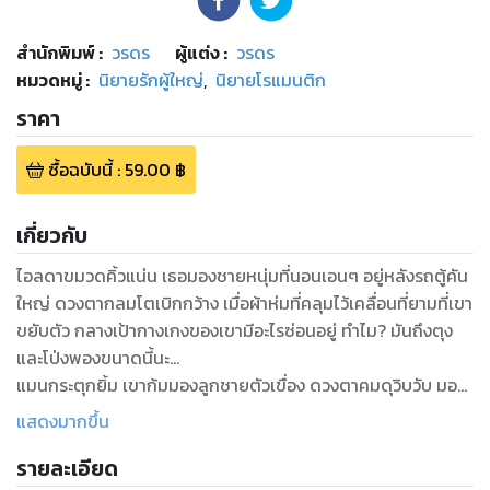
สำนักพิมพ์
:
วรดร
ผู้แต่ง :
วรดร
หมวดหมู่
:
นิยายรักผู้ใหญ่
,
นิยายโรแมนติก
ราคา
ซื้อฉบับนี้
:
59.00
฿
เกี่ยวกับ
ไอลดาขมวดคิ้วแน่น เธอมองชายหนุ่มที่นอนเอนๆ อยู่หลังรถตู้คัน
ใหญ่ ดวงตากลมโตเบิกกว้าง เมื่อผ้าห่มที่คลุมไว้เคลื่อนที่ยามที่เขา
ขยับตัว กลางเป้ากางเกงของเขามีอะไรซ่อนอยู่ ทำไม? มันถึงตุง
และโป่งพองขนาดนี้นะ...
แมนกระตุกยิ้ม เขาก้มมองลูกชายตัวเขื่อง ดวงตาคมดุวิบวับ มอง
ตามบั้นท้ายเต่งตึงของผู้หญิงสวยที่แอบชอบมานานไปจน
แสดงมากขึ้น
ลับตา...มีลุ้น...
รายละเอียด