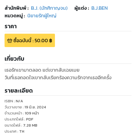
สำนักพิมพ์
:
B.J. (มัฑศิกาญจน)
ผู้แต่ง :
B.J.BEN
หมวดหมู่
:
นิยายรักผู้ใหญ่
ราคา
ซื้อฉบับนี้
:
50.00
฿
เกี่ยวกับ
เธอรักเขามาตลอด แต่เขากลับเฉยเมย
วันที่เธอถอดใจเขากลับเรียกร้องความรักจากเธออีกครั้ง
รายละเอียด
ISBN :
N/A
วันวางขาย
:
19 มิ.ย. 2024
จำนวนหน้า
:
109
หน้า
ประเภทไฟล์
:
PDF
ขนาดไฟล์
:
7.28
MB
ประเทศ
:
TH