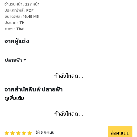
กลอนหญิงสาวจึงต้องเริ่มหาตัวช่วยและดูท่าตัวช่วยที่ดีที่สุดคือโน
จำนวนหน้า
:
227
หน้า
แอลประธานหนุ่มลูกครึ่งรูปหล่อที่มีอำนาจพอๆกับคนที่เธอ
ประเภทไฟล์
:
PDF
ขนาดไฟล์
:
16.48
MB
ต้องการแก้แค้น
ประเทศ
:
TH
เนื้อหาในนิยายล้วนเกิดจากจินตนาการผสมผสานกับเรื่องจริงเล็ก
ภาษา
:
Thai
น้อยชื่อเรื่องตัวละครหรือสถานที่ล้วนเกิดจากการปรุงแต่งไม่ได้มี
จากผู้แต่ง
เจตนาพาดพิงถึงใครหรือสิ่งใดขอทำความเข้าใจ ณ ที่นี้ด้วยนะคะ
ติดตามข่าวสารการอัพเดตนิยายใหม่ๆของปลายฟ้าได้ที่เพจ
ปลายฟ้า
prayfa นิยายรักโรแมนติก นะคะ
กำลังโหลด ...
จากสำนักพิมพ์ ปลายฟ้า
ดูเพิ่มเติม
กำลังโหลด ...
ส่งคะแนน
ให้
5
คะแนน