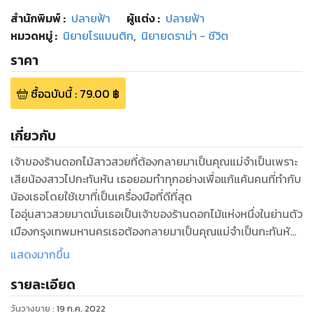
สำนักพิมพ์
:
ปลายฟ้า
ผู้แต่ง :
ปลายฟ้า
หมวดหมู่
:
นิยายโรแมนติก
,
นิยายดราม่า - ชีวิต
ราคา
ซื้อฉบับนี้
:
79.00
฿
เกี่ยวกับ
เจ้าของร้านดอกไม้สาวสวยที่ต้องกลายมาเป็นคุณแม่จำเป็นเพราะ
เสียน้องสาวไปกะทันหัน เธอยอมทำทุกอย่างเพื่อแก้แค้นคนที่ทำกับ
น้องเธอโดยใช้เขาที่เป็นเครื่องมือที่ดีที่สุด
ไออุ่นสาวสวยมาดมั่นเธอเป็นเจ้าของร้านดอกไม้แห่งหนึ่งในย่านตัว
เมืองกรุงเทพมหานครเธอต้องกลายมาเป็นคุณแม่จำเป็นกะทันหัน
เพราะน้องสาวถูกรถชนขณะท้องแก่จนเอาชีวิตไม่รอด
แสดงมากขึ้น
อุบัติเหตุครั้งนี้ไออุ่นรู้มาว่าเกิดจากความตั้งใจของครอบครัวพ่อ
รายละเอียด
ของเด็กที่ไม่ต้องการให้เด็กในท้องของน้องสาวเธอเกิดขึ้นมา
แต่ก็ทำอะไรไม่ได้เพราะครอบครัวคนผิดมีอำนาจเกินกว่าเธอจะต่อ
วันวางขาย
:
19 ก.ค. 2022