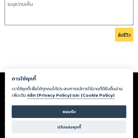
ส่งรีวิว
Copyright ©
2026
Storylog Co., Ltd. - สตอรี่ล็อกขอสงวนสิทธิ์ไม่รับผิดชอบ
การใช้คุกกี้
ต่อผลงานหรือเนื้อหาใดที่อัปโหลดผ่านเว็บไซต์และปรากฏว่าละเมิดสิทธิใน
ทรัพย์สินทางปัญญาของบุคคลอื่นหรือขัดต่อกฎหมายและศีลธรรม ดังนั้น ผู้อ่าน
เราใช้คุกกี้เพื่อให้ทุกคนได้ประสบการณ์การใช้งานที่ดียิ่งขึ้นอ่าน
ทุกท่านโปรดใช้วิจารณญาณในการกลั่นกรองด้วยตนเอง และหากท่านพบว่าส่วน
เพิ่มเติม
คลิก (Privacy Policy) และ (Cookie Policy)
หนึ่งส่วนใดขัดต่อกฎหมายและศีลธรรม กรุณาแจ้งมายังบริษัท เพื่อทีมงานจะได้
ดำเนินการในทันที ทั้งนี้ ทางสตอรี่ล็อกขอสงวนลิขสิทธิ์ตามพระราชบัญญัติ
ยอมรับ
ลิขสิทธิ์ พ.ศ. 2537 (ฉบับล่าสุด)
For support: member@ookbee.com
ปรับแต่งคุกกี้
Version
1.3.17