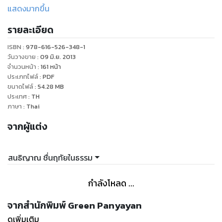
สมเด็จพระเจ้าอยู่หัวฯ ที่สวิตเซอร์แลนด์ ซึ่งใช้คำว่า “ลอยเคว้ง
แสดงมากขึ้น
ไม่มีใครเหลียวแลท่านจริงๆ ”
รายละเอียด
“...ผมสังเกตเห็นว่า ฐานะการอยู่กินของท่านนั้นฝืดเคืองมาก และ
ไม่สมควรกับพระเกียรติยศของผู้ที่เป็นประมุขของชาติเลย แต่ครั้ง
ISBN :
978-616-526-348-1
ก่อนสงครามนั้นรัฐบาลถวายเงินให้ปีละ ๑๐,๐๐๐ ปอนด์(๑ แสน
วันวางขาย
:
09 มิ.ย. 2013
บาท)มาบัดนี้ถึงแม้รัฐบาลจะได้ถวายมากขึ้นเป็น ๒ แสนบาท... แต่
จำนวนหน้า
:
161
หน้า
ประเภทไฟล์
:
PDF
ราคาค่าแลกเปลี่ยนเงิน ณ บัดนี้ ทำให้ท่านได้รับแต่เพียง ๕,๐๐๐
ขนาดไฟล์
:
54.28
MB
ปอนด์เท่านั้น นอกจากนี้แล้ว เงินปอนด์ยังตกค่าลงเสียอีกราวครึ่ง
ประเทศ
:
TH
ตัว เลยทำให้ท่านได้รับแท้ๆ แต่เพียง ๒,๕๐๐ ปอนด์เท่านั้น คิดใน
ภาษา
:
Thai
ฐานะของท่านแล้วไม่เหมาะเลย ...ผมสังเกตเห็นท่านเป็น
จากผู้แต่ง
Loneliestman ทีเดียว กล่าวคือ เพื่อนจริงๆ สักคนก็ไม่มี จะมี
Companian อยู่ก็ที่ตาครูฝรั่งผู้นั้นผู้เดียว แม้แต่รถพระที่นั่งที่ทรง
ซื้อก็ต้องทรงซื้อรถ Second Hand เพราะเงินไม่พอ...” นี่คือสิ่งที่
สนธิญาณ ชื่นฤทัยในธรรม
กำลังโหลด ...
จากสำนักพิมพ์ Green Panyayan
ดูเพิ่มเติม