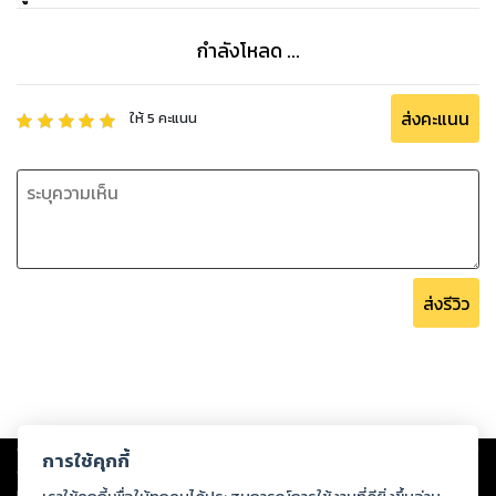
กำลังโหลด ...
ส่งคะแนน
ให้
5
คะแนน
ส่งรีวิว
Copyright ©
2026
Storylog Co., Ltd. - สตอรี่ล็อกขอสงวนสิทธิ์ไม่รับผิดชอบ
การใช้คุกกี้
ต่อผลงานหรือเนื้อหาใดที่อัปโหลดผ่านเว็บไซต์และปรากฏว่าละเมิดสิทธิใน
ทรัพย์สินทางปัญญาของบุคคลอื่นหรือขัดต่อกฎหมายและศีลธรรม ดังนั้น ผู้อ่าน