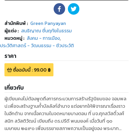
สำนักพิมพ์
:
Green Panyayan
ผู้แต่ง :
สนธิญาณ ชื่นฤทัยในธรรม
หมวดหมู่
:
สังคม - การเมือง
,
ประวัติศาสตร์ - วัฒนธรรม - ชีวประวัติ
ราคา
ซื้อฉบับนี้
:
99.00
฿
เกี่ยวกับ
ผู้เขียนคงไม่ต้องพูดถึงการกระบวนการสร้างรัฐนิยมของ จอมพล
ป.เพื่อจะสร้างฐานค้ำบัลลังก์อำนาจ แต่อยากให้พิจารณาเรื่องราว
ในอีกด้าน จากเนื้อความในจดหมายบางตอน ที่ มจ.ศุภสวัสดิ์วงศ์
สนิท สวัสติวัฒน์ เขียนถึง ดร.ปรีดี พนมยงค์ เมื่อวันที่ ๑๐
เมษายน ๒๔๙๐ เพื่อบรรยายสภาพความเป็นอยู่ของ พระบาท