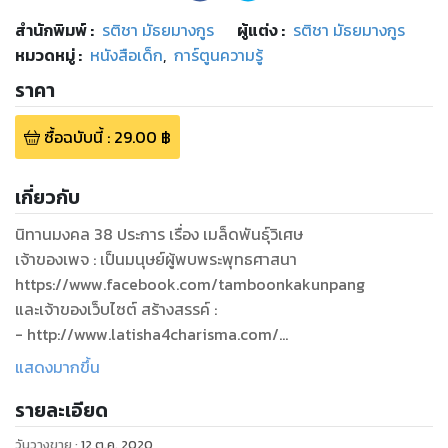
สำนักพิมพ์
:
รติชา มัธยมางกูร
ผู้แต่ง :
รติชา มัธยมางกูร
หมวดหมู่
:
หนังสือเด็ก
,
การ์ตูนความรู้
ราคา
ซื้อฉบับนี้
:
29.00
฿
เกี่ยวกับ
นิทานมงคล 38 ประการ เรื่อง เมล็ดพันธุ์วิเศษ
เจ้าของเพจ : เป็นมนุษย์ผู้พบพระพุทธศาสนา
https://www.facebook.com/tamboonkakunpang
และเจ้าของเว็บไซต์ สร้างสรรค์ :
- http://www.latisha4charisma.com/
- http://forkids.latisha4charisma.com/
แสดงมากขึ้น
และเว็บไซต์หนังสือ อีกมากมาย
รายละเอียด
-------------------
นิทานเรื่องนี้จะให้คุณถามว่า "บุญคืออะไร ?"
วันวางขาย
:
12 ต.ค. 2020