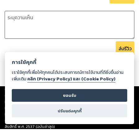
ส่งรีวิว
การใช้คุกกี้
เราใช้คุกกี้เพื่อให้ทุกคนได้ประสบการณ์การใช้งานที่ดียิ่งขึ้นอ่าน
เพิ่มเติม
คลิก (Privacy Policy) และ (Cookie Policy)
Copyright ©
2026
Storylog Co., Ltd. - สตอรี่ล็อกขอสงวนสิทธิ์ไม่รับผิดชอบ
ต่อผลงานหรือเนื้อหาใดที่อัปโหลดผ่านเว็บไซต์และปรากฏว่าละเมิดสิทธิใน
ยอมรับ
ทรัพย์สินทางปัญญาของบุคคลอื่นหรือขัดต่อกฎหมายและศีลธรรม ดังนั้น ผู้อ่าน
ทุกท่านโปรดใช้วิจารณญาณในการกลั่นกรองด้วยตนเอง และหากท่านพบว่าส่วน
ปรับแต่งคุกกี้
หนึ่งส่วนใดขัดต่อกฎหมายและศีลธรรม กรุณาแจ้งมายังบริษัท เพื่อทีมงานจะได้
ดำเนินการในทันที ทั้งนี้ ทางสตอรี่ล็อกขอสงวนลิขสิทธิ์ตามพระราชบัญญัติ
ลิขสิทธิ์ พ.ศ. 2537 (ฉบับล่าสุด)
For support: member@ookbee.com