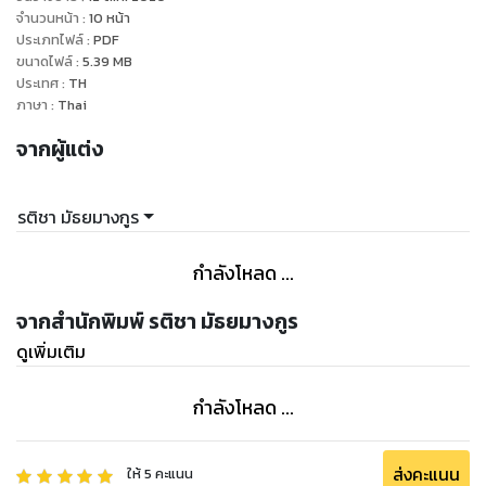
คำตอบคือ
จำนวนหน้า
:
10
หน้า
บุญ คือสิ่งซึ่งเกิดขึ้นในจิตใจแล้วทำให้จิตใจใสสะอาด ปราศจาก
ประเภทไฟล์
:
PDF
ขนาดไฟล์
:
5.39
MB
ความเศร้าหมองขุ่นมัว ก้าวขึ้นสู่ภูมิที่ดี เกิดขึ้นจากการที่ใจสงบ
ประเทศ
:
TH
ทำให้เลือกคิดเฉพาะสิ่งที่ดี ที่ถูก ที่ควร ที่เป็นประโยชน์ แล้วพูดดี
ภาษา
:
Thai
ทำดี ตามที่คิดนั้น
จากผู้แต่ง
รติชา มัธยมางกูร
กำลังโหลด ...
จากสำนักพิมพ์ รติชา มัธยมางกูร
ดูเพิ่มเติม
กำลังโหลด ...
ส่งคะแนน
ให้
5
คะแนน