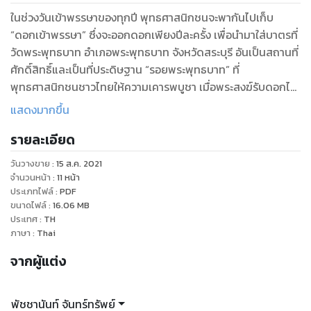
ในช่วงวันเข้าพรรษาของทุกปี พุทธศาสนิกชนจะพากันไปเก็บ
“ดอกเข้าพรรษา” ซึ่งจะออกดอกเพียงปีละครั้ง เพื่อนำมาใส่บาตรที่
วัดพระพุทธบาท อำเภอพระพุทธบาท จังหวัดสระบุรี อันเป็นสถานที่
ศักดิ์สิทธิ์และเป็นที่ประดิษฐาน “รอยพระพุทธบาท” ที่
พุทธศาสนิกชนชาวไทยให้ความเคารพบูชา เมื่อพระสงฆ์รับดอกไม้
มาแล้ว ก็จะนำไปสักการะบูชารอยพระพุทธบาท พระเขี้ยวแก้วของ
แสดงมากขึ้น
องค์สมเด็จพระสัมมาสัมพุทธเจ้า และพระเจดีย์มหาธาตุองค์ใหญ่ที่
รายละเอียด
บรรจุพระบรมสารีริกธาตุ อีกทั้งยังมีการนำเข้าโบสถ์เพื่อประกอบ
พิธีสวดอธิษฐานเข้าพรรษา ชาวบ้านยังเชื่อกันอีกว่าการตักบาตร
วันวางขาย
:
15 ส.ค. 2021
ดอกเข้าพรรษานี้จะส่งผลบุญให้ผู้ที่มาตักบาตรได้ขึ้นไปอยู่บน
จำนวนหน้า
:
11
หน้า
สวรรค์ชั้นดาวดึงส์ เป็นกิจกรรมทางศาสนาและเป็น
ประเภทไฟล์
:
PDF
ขนาดไฟล์
:
16.06
MB
ขนบธรรมเนียมประเพณีอันงดงามที่น่าสนใจเป็นอย่างยิ่ง
ประเทศ
:
TH
ภาษา
:
Thai
จากผู้แต่ง
พัชชานันท์ จันทร์ทรัพย์