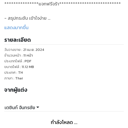
***************แจกฟรีจร้า***************************
- สรุปกระชับ เข้าใจง่าย
- เนื้อหาอิงตาม หลักสูตร พ.ศ. 2560
แสดงมากขึ้น
- ภาพประกอบสีทุกหน้า
รายละเอียด
ใครใช้ได้บ้าง?
วันวางขาย
:
21 เม.ย. 2024
- ผู้ที่จะสอบแล้ว แต่ไฟไหม้ อ่านหนังสือไม่ทัน
จำนวนหน้า
:
11
หน้า
- ผู้ที่ต้องการทบทวนเนื้อหาในเวลาอันสั้น
ประเภทไฟล์
:
PDF
ขนาดไฟล์
:
11.12
MB
- ผู้ที่อ่านเนื้อหาครบหมดแล้ว และต้องการทำสรุป
ประเทศ
:
TH
- นักเรียน นักศึกษา และผู้สนใจทุกท่าน
ภาษา
:
Thai
จากผู้แต่ง
ปล. ในฉบับรวมเล่มจะมีการ re-write เนื้อหาบางจุด จัดรูปแบบ
และปรับเพิ่มภาพประกอบบางอย่าง
เตชินท์ จันทรชัย
กำลังโหลด ...