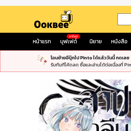
มาใหม่
หน้าแรก
บุฟเฟต์
นิยาย
หนังสือ
โอนย้ายอีบุ๊กไป Pinto ได้แล้ววันนี้ กดเลย
รับทันทีโค้ดลด ซื้อและอ่านได้ต่อเนื่องที่ Pi