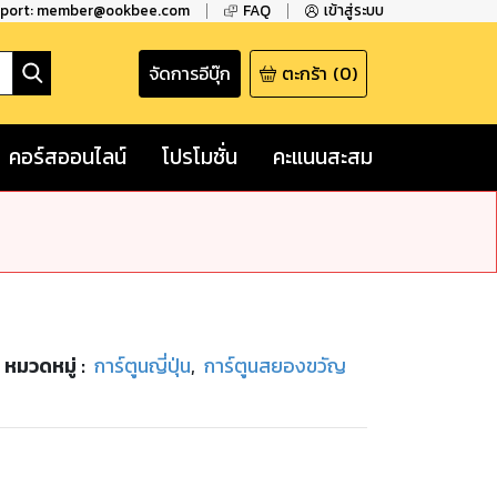
pport: member@ookbee.com
FAQ
เข้าสู่ระบบ
จัดการอีบุ๊ก
ตะกร้า
(
0
)
คอร์สออนไลน์
โปรโมชั่น
คะแนนสะสม
หมวดหมู่
:
การ์ตูนญี่ปุ่น
,
การ์ตูนสยองขวัญ