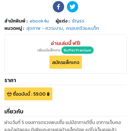
สำนักพิมพ์
:
ebook4u
ผู้แต่ง :
ธัญธร
หมวดหมู่
:
สุขภาพ - ความงาม
,
ครอบครัวและเด็ก
อ่านเล่มนี้ ฟรี!
เพียงมีแพ็กเกจ
Buffet Premium
สมัครแพ็กเกจ
ราคา
ซื้อฉบับนี้
:
59.00
฿
เกี่ยวกับ
ผ่านวันที่ 5 ของการตรวจพบเชื้อ แม่มีอาการดีขึ้น อาการเจ็บคอ
และไอน้อยลง มีเพียงระคายคอบ้างเล็กน้อย แต่ไม่เจ็บคอแล้ว