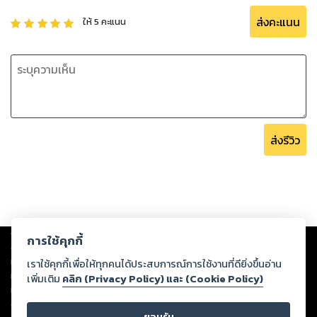
ส่งคะแนน
ให้
5
คะแนน
ส่งรีวิว
Copyright ©
2026
Storylog Co., Ltd. - สตอรี่ล็อกขอสงวนสิทธิ์ไม่รับผิดชอบ
การใช้คุกกี้
ต่อผลงานหรือเนื้อหาใดที่อัปโหลดผ่านเว็บไซต์และปรากฏว่าละเมิดสิทธิใน
ทรัพย์สินทางปัญญาของบุคคลอื่นหรือขัดต่อกฎหมายและศีลธรรม ดังนั้น ผู้อ่าน
เราใช้คุกกี้เพื่อให้ทุกคนได้ประสบการณ์การใช้งานที่ดียิ่งขึ้นอ่าน
ทุกท่านโปรดใช้วิจารณญาณในการกลั่นกรองด้วยตนเอง และหากท่านพบว่าส่วน
เพิ่มเติม
คลิก (Privacy Policy) และ (Cookie Policy)
หนึ่งส่วนใดขัดต่อกฎหมายและศีลธรรม กรุณาแจ้งมายังบริษัท เพื่อทีมงานจะได้
ดำเนินการในทันที ทั้งนี้ ทางสตอรี่ล็อกขอสงวนลิขสิทธิ์ตามพระราชบัญญัติ
ยอมรับ