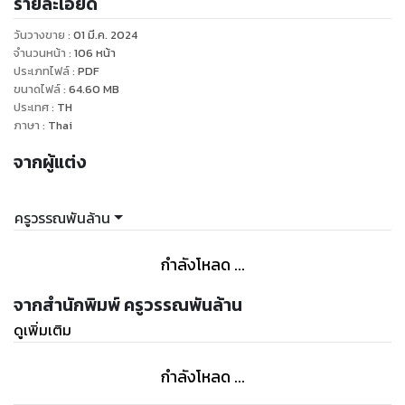
รายละเอียด
E-BOOK เล่มนี้ช่วยให้เราเข้าสู่เส้นทางอาชีพครูได้ง่ายขึ้น และจะ
เป็นเส้นทางที่จะทำให้เราสามารถเป็นครูมืออาชีพได้ในอนาคต
วันวางขาย
:
01 มี.ค. 2024
จำนวนหน้า
:
106
หน้า
ประเภทไฟล์
:
PDF
ขนาดไฟล์
:
64.60
MB
ประเทศ
:
TH
ภาษา
:
Thai
จากผู้แต่ง
ครูวรรณพันล้าน
กำลังโหลด ...
จากสำนักพิมพ์ ครูวรรณพันล้าน
ดูเพิ่มเติม
กำลังโหลด ...