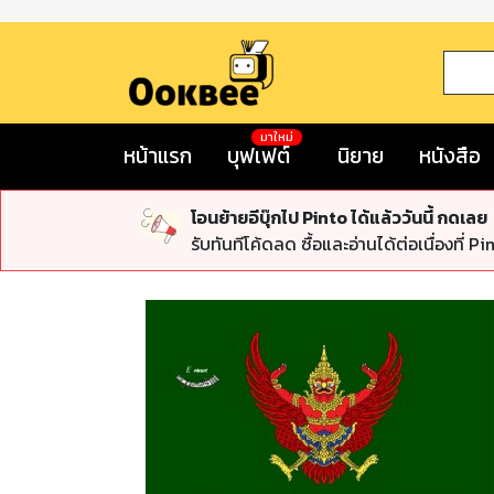
มาใหม่
หน้าแรก
บุฟเฟต์
นิยาย
หนังสือ
โอนย้ายอีบุ๊กไป Pinto ได้แล้ววันนี้ กดเลย
รับทันทีโค้ดลด ซื้อและอ่านได้ต่อเนื่องที่ Pi