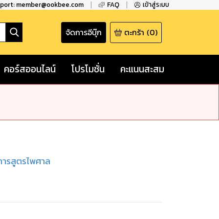
pport: member@ookbee.com
FAQ
เข้าสู่ระบบ
จัดการอีบุ๊ก
ตะกร้า
(
0
)
คอร์สออนไลน์
โปรโมชั่น
คะแนนสะสม
าการสูตรไพศาล