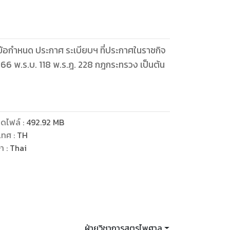
 ข้อกำหนด ประกาศ ระเบียบฯ ที่ประกาศในราชกิจ
66 พ.ร.บ. 118 พ.ร.ฎ. 228 กฎกระทรวง เป็นต้น
ดไฟล์
:
492.92
MB
เทศ
:
TH
ษา
:
Thai
ฝ่ายวิชาการสูตรไพศาล