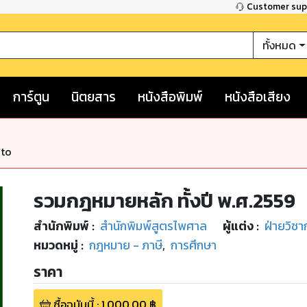
Customer su
ทั้งหมด
การ์ตูน
นิตยสาร
หนังสือพิมพ์
หนังสือเสียง
nto
รวมกฎหมายหลัก ทั้งปี พ.ศ.2559
สำนักพิมพ์
:
สำนักพิมพ์สูตรไพศาล
ผู้แต่ง :
ฝ่ายวิช
หมวดหมู่
:
กฎหมาย - ภาษี
,
การศึกษา
ราคา
ซื้อฉบับนี้
:
1,000.00
฿