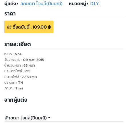
ผู้แต่ง :
ลักขณา โจนส์(ปิ่นมณี)
หมวดหมู่
:
D.I.Y.
ราคา
ซื้อฉบับนี้
:
109.00
฿
รายละเอียด
ISBN :
N/A
วันวางขาย
:
09 ก.พ. 2015
จำนวนหน้า
:
63
หน้า
ประเภทไฟล์
:
PDF
ขนาดไฟล์
:
27.53
MB
ประเทศ
:
TH
ภาษา
:
Thai
จากผู้แต่ง
ลักขณา โจนส์(ปิ่นมณี)