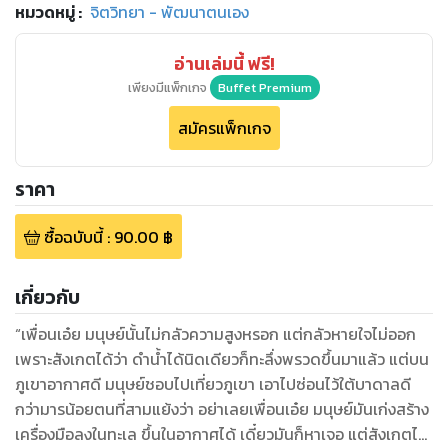
หมวดหมู่
:
จิตวิทยา - พัฒนาตนเอง
อ่านเล่มนี้ ฟรี!
เพียงมีแพ็กเกจ
Buffet Premium
สมัครแพ็กเกจ
ราคา
ซื้อฉบับนี้
:
90.00
฿
เกี่ยวกับ
“เพื่อนเอ๋ย มนุษย์นั้นไม่กลัวความสูงหรอก แต่กลัวหายใจไม่ออก
เพราะสังเกตได้ว่า ดำน้ำได้นิดเดียวก็ทะลึ่งพรวดขึ้นมาแล้ว แต่บน
ภูเขาอากาศดี มนุษย์ชอบไปเที่ยวภูเขา เอาไปซ่อนไว้ใต้บาดาลดี
กว่ามารน้อยตนที่สามแย้งว่า อย่าเลยเพื่อนเอ๋ย มนุษย์มันเก่งสร้าง
เครื่องมือลงในทะเล ขึ้นในอากาศได้ เดี๋ยวมันก็หาเจอ แต่สังเกตได้