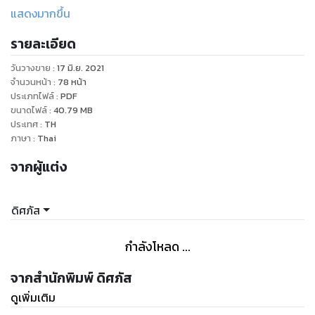
ว่า นัยน์ตามนุษย์มองไปข้างนอก หูก็ชอบฟังเสียงข้างนอก ชอบไป
แสดงมากขึ้น
เที่ยวข้างนอก เราควรแอบเอาไปซ่อนไว้ในใจมนุษย์ดีกว่า มนุษย์
รายละเอียด
หาไม่เจอแน่ ๆ เพราะว่ามนุษย์ชอบหาความผิดของคนอื่น ไม่ชอบ
ขัดใจตัวเอง ไม่ชอบดูจิตใจของตัวเอง"
วันวางขาย
:
17 มิ.ย. 2021
รอยยิ้มก่อนนอนที่ตาหลานสนทนากันผ่านนิทาน เรื่องสั้น คำคม
จำนวนหน้า
:
78
หน้า
ปรัชญา ธรรม เพื่อปลูกฝังให้หลานคิดดี ทำดี พูดดี มีแรงบันใจใน
ประเภทไฟล์
:
PDF
ขนาดไฟล์
:
40.79
MB
ประเทศ
:
TH
ภาษา
:
Thai
จากผู้แต่ง
ดิศภัส
กำลังโหลด ...
จากสำนักพิมพ์ ดิศภัส
ดูเพิ่มเติม