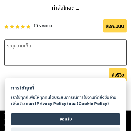
กำลังโหลด ...
ส่งคะแนน
ให้
5
คะแนน
ส่งรีวิว
การใช้คุกกี้
เราใช้คุกกี้เพื่อให้ทุกคนได้ประสบการณ์การใช้งานที่ดียิ่งขึ้นอ่าน
เพิ่มเติม
คลิก (Privacy Policy) และ (Cookie Policy)
Copyright ©
2026
Storylog Co., Ltd. - สตอรี่ล็อกขอสงวนสิทธิ์ไม่รับผิดชอบ
ต่อผลงานหรือเนื้อหาใดที่อัปโหลดผ่านเว็บไซต์และปรากฏว่าละเมิดสิทธิใน
ยอมรับ
ทรัพย์สินทางปัญญาของบุคคลอื่นหรือขัดต่อกฎหมายและศีลธรรม ดังนั้น ผู้อ่าน
ทุกท่านโปรดใช้วิจารณญาณในการกลั่นกรองด้วยตนเอง และหากท่านพบว่าส่วน