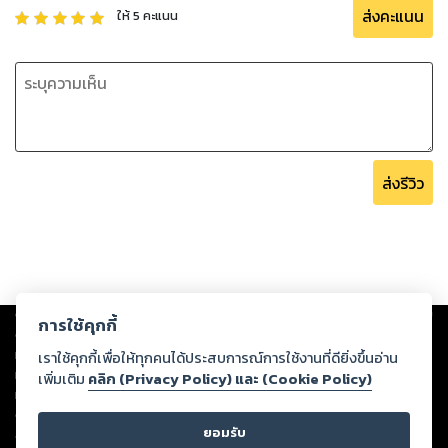
ส่งคะแนน
ให้
5
คะแนน
ส่งรีวิว
Copyright ©
2026
Storylog Co., Ltd. - สตอรี่ล็อกขอสงวนสิทธิ์ไม่รับผิดชอบ
การใช้คุกกี้
ต่อผลงานหรือเนื้อหาใดที่อัปโหลดผ่านเว็บไซต์และปรากฏว่าละเมิดสิทธิใน
ทรัพย์สินทางปัญญาของบุคคลอื่นหรือขัดต่อกฎหมายและศีลธรรม ดังนั้น ผู้อ่าน
เราใช้คุกกี้เพื่อให้ทุกคนได้ประสบการณ์การใช้งานที่ดียิ่งขึ้นอ่าน
ทุกท่านโปรดใช้วิจารณญาณในการกลั่นกรองด้วยตนเอง และหากท่านพบว่าส่วน
เพิ่มเติม
คลิก (Privacy Policy) และ (Cookie Policy)
หนึ่งส่วนใดขัดต่อกฎหมายและศีลธรรม กรุณาแจ้งมายังบริษัท เพื่อทีมงานจะได้
ดำเนินการในทันที ทั้งนี้ ทางสตอรี่ล็อกขอสงวนลิขสิทธิ์ตามพระราชบัญญัติ
ยอมรับ
ลิขสิทธิ์ พ.ศ. 2537 (ฉบับล่าสุด)