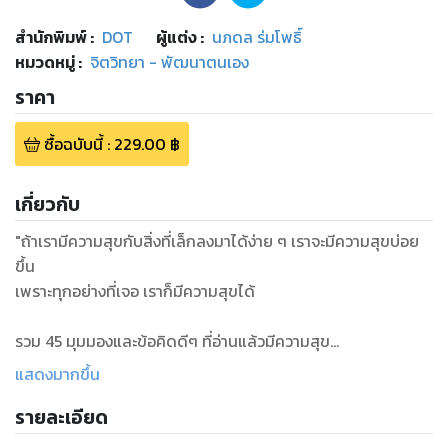
สำนักพิมพ์
:
DOT
ผู้แต่ง :
นภดล ร่มโพธิ์
หมวดหมู่
:
จิตวิทยา - พัฒนาตนเอง
ราคา
ซื้อฉบับนี้
:
229.00
฿
เกี่ยวกับ
"ถ้าเรามีความสุขกับสิ่งที่เล็กลงมาได้ง่าย ๆ เราจะมีความสุขบ่อย
ขึ้น
เพราะทุกอย่างที่เจอ เราก็มีความสุขได้
รวม 45 มุมมองและข้อคิดดีๆ ที่อ่านแล้วมีความสุข
จากเรื่องราวที่หลายคนอาจมองข้าม...
แสดงมากขึ้น
รายละเอียด
#เราเริ่มต้นใหม่ได้ทุกวัน
#แรง เงิน เวลา จัดการดีๆ ชีวิตจะมีความสุข