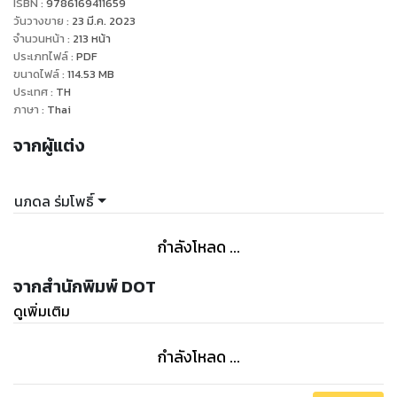
ISBN :
9786169411659
#วิธีสร้างช่วงเวลามหัศจรรย์
วันวางขาย
:
23 มี.ค. 2023
#อย่าไปฝากความสุขไว้กับใคร
จำนวนหน้า
:
213
หน้า
ประเภทไฟล์
:
PDF
#บางทีโชคก็มาในเวลาที่เราไม่ทันมอง
ขนาดไฟล์
:
114.53
MB
#อยากแตกต่าง ต้องเป็นตัวของตัวเอง
ประเทศ
:
TH
"
ภาษา
:
Thai
จากผู้แต่ง
นภดล ร่มโพธิ์
กำลังโหลด ...
จากสำนักพิมพ์ DOT
ดูเพิ่มเติม
กำลังโหลด ...