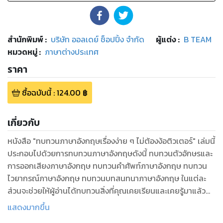
สำนักพิมพ์
:
บริษัท ออลเดย์ ช็อปปิ้ง จำกัด
ผู้แต่ง :
B TEAM
หมวดหมู่
:
ภาษาต่างประเทศ
ราคา
ซื้อฉบับนี้
:
124.00
฿
เกี่ยวกับ
หนังสือ "ทบทวนภาษาอังกฤษเรื่องง่าย ๆ ไม่ต้องง้อติวเตอร์" เล่มนี้
ประกอบไปด้วยการทบทวนภาษาอังกฤษดังนี้ ทบทวนตัวอักษรและ
การออกเสียงภาษาอังกฤษ ทบทวนคำศัพท์ภาษาอังกฤษ ทบทวน
ไวยากรณ์ภาษาอังกฤษ ทบทวนบทสนทนาภาษาอังกฤษ ในแต่ละ
ส่วนจะช่วยให้ผู้อ่านได้ทบทวนสิ่งที่คุณเคยเรียนและเคยรู้มาแล้ว
แต่เนื่องจากไม่ค่อยได้ใช้ ก็เลยลืมเลือนไปบ้าง เนื้อหาในเล่มทุก
แสดงมากขึ้น
ส่วนจะช่วยคุณในการทบทวนภาษาอังกฤษ เพื่อนำมาใช้ประโยชน์ใน