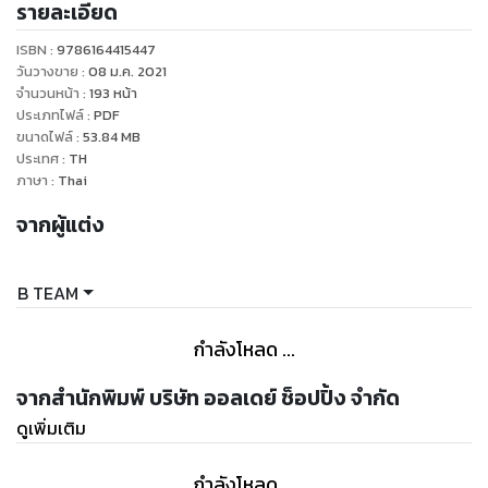
รายละเอียด
ชีวิตประจำวันและการทำงานให้เกิดประสิทธิภาพอีกครั้ง
ISBN :
9786164415447
ดูหนังสือเรื่องอื่นๆ ของเรา ได้ที่ www.pailinbooknet.com
วันวางขาย
:
08 ม.ค. 2021
จำนวนหน้า
:
193
หน้า
ประเภทไฟล์
:
PDF
ขนาดไฟล์
:
53.84
MB
ประเทศ
:
TH
ภาษา
:
Thai
จากผู้แต่ง
B TEAM
กำลังโหลด ...
จากสำนักพิมพ์ บริษัท ออลเดย์ ช็อปปิ้ง จำกัด
ดูเพิ่มเติม
กำลังโหลด ...