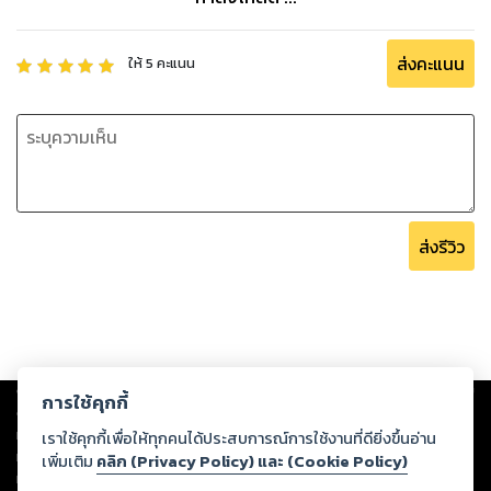
ส่งคะแนน
ให้
5
คะแนน
ส่งรีวิว
Copyright ©
2026
Storylog Co., Ltd. - สตอรี่ล็อกขอสงวนสิทธิ์ไม่รับผิดชอบ
การใช้คุกกี้
ต่อผลงานหรือเนื้อหาใดที่อัปโหลดผ่านเว็บไซต์และปรากฏว่าละเมิดสิทธิใน
ทรัพย์สินทางปัญญาของบุคคลอื่นหรือขัดต่อกฎหมายและศีลธรรม ดังนั้น ผู้อ่าน
เราใช้คุกกี้เพื่อให้ทุกคนได้ประสบการณ์การใช้งานที่ดียิ่งขึ้นอ่าน
ทุกท่านโปรดใช้วิจารณญาณในการกลั่นกรองด้วยตนเอง และหากท่านพบว่าส่วน
เพิ่มเติม
คลิก (Privacy Policy) และ (Cookie Policy)
หนึ่งส่วนใดขัดต่อกฎหมายและศีลธรรม กรุณาแจ้งมายังบริษัท เพื่อทีมงานจะได้