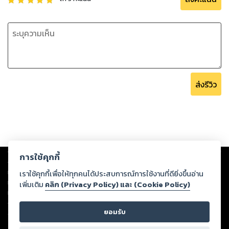
ส่งรีวิว
Copyright ©
2026
Storylog Co., Ltd. - สตอรี่ล็อกขอสงวนสิทธิ์ไม่รับผิดชอบ
การใช้คุกกี้
ต่อผลงานหรือเนื้อหาใดที่อัปโหลดผ่านเว็บไซต์และปรากฏว่าละเมิดสิทธิใน
ทรัพย์สินทางปัญญาของบุคคลอื่นหรือขัดต่อกฎหมายและศีลธรรม ดังนั้น ผู้อ่าน
เราใช้คุกกี้เพื่อให้ทุกคนได้ประสบการณ์การใช้งานที่ดียิ่งขึ้นอ่าน
ทุกท่านโปรดใช้วิจารณญาณในการกลั่นกรองด้วยตนเอง และหากท่านพบว่าส่วน
เพิ่มเติม
คลิก (Privacy Policy) และ (Cookie Policy)
หนึ่งส่วนใดขัดต่อกฎหมายและศีลธรรม กรุณาแจ้งมายังบริษัท เพื่อทีมงานจะได้
ดำเนินการในทันที ทั้งนี้ ทางสตอรี่ล็อกขอสงวนลิขสิทธิ์ตามพระราชบัญญัติ
ยอมรับ
ลิขสิทธิ์ พ.ศ. 2537 (ฉบับล่าสุด)