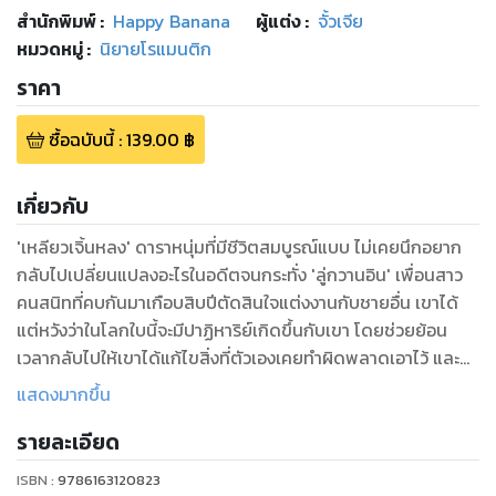
สำนักพิมพ์
:
Happy Banana
ผู้แต่ง :
จั้วเจีย
หมวดหมู่
:
นิยายโรแมนติก
ราคา
ซื้อฉบับนี้
:
139.00
฿
เกี่ยวกับ
'เหลียวเจิ้นหลง' ดาราหนุ่มที่มีชีวิตสมบูรณ์แบบ ไม่เคยนึกอยาก
กลับไปเปลี่ยนแปลงอะไรในอดีตจนกระทั่ง 'ลู่กวานอิน' เพื่อนสาว
คนสนิทที่คบกันมาเกือบสิบปีตัดสินใจแต่งงานกับชายอื่น เขาได้
แต่หวังว่าในโลกใบนี้จะมีปาฏิหาริย์เกิดขึ้นกับเขา โดยช่วยย้อน
เวลากลับไปให้เขาได้แก้ไขสิ่งที่ตัวเองเคยทำผิดพลาดเอาไว้ และ
เปลี่ยนแปลงอนาคตระหว่างเขากับเธอได้...
แสดงมากขึ้น
รายละเอียด
ISBN :
9786163120823