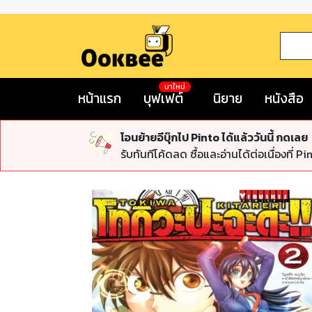
มาใหม่
หน้าแรก
บุฟเฟต์
นิยาย
หนังสือ
โอนย้ายอีบุ๊กไป Pinto ได้แล้ววันนี้ กดเลย
รับทันทีโค้ดลด ซื้อและอ่านได้ต่อเนื่องที่ Pi