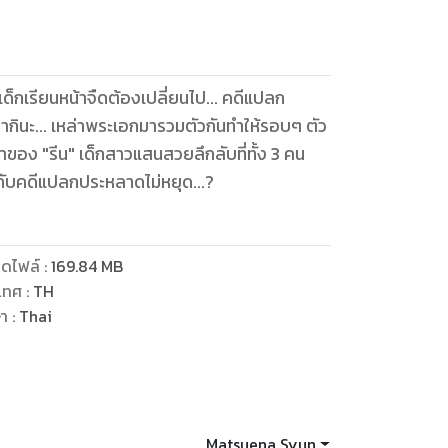
ด็กเรียนหน้าจืดต้องเปลี่ยนไป... คดีแปลก
มากินะ... เหล่าพระเอกมารวมตัวกันทําให้รอบๆ ตัว
าของ "รีน" เด็กสาวแสนสวยลึกลับที่ทั้ง 3 คน
พันกับคดีแปลกประหลาดไม่หยุด...?
ดไฟล์
:
169.84
MB
เทศ
:
TH
ษา
:
Thai
Matsuena Syun