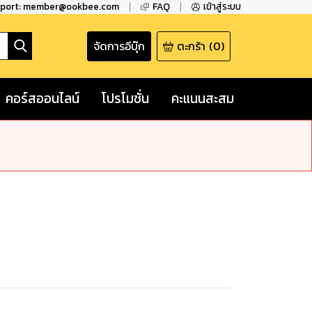
pport: member@ookbee.com
FAQ
เข้าสู่ระบบ
จัดการอีบุ๊ก
ตะกร้า
(
0
)
คอร์สออนไลน์
โปรโมชั่น
คะแนนสะสม