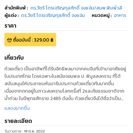
สำนักพิมพ์
:
ดร.วัชรี ไตรเจริญกุลภักดิ์ จงแจ่ม/สนพ.พิมพ์วลี
ผู้แต่ง :
ดร.วัชรี ไตรเจริญกุลภักดิ์ จงแจ่ม
หมวดหมู่
:
อาหาร
ราคา
ซื้อฉบับนี้
:
329.00
฿
เกี่ยวกับ
ก๋วยเตี๋ยว เป็นอาชีพที่ได้รับอิทธิพลมาจากคนจีนที่เข้ามาอาศัยอยู่
ในประเทศไทย โดยเฉพาะในสมัยจอมพล ป. พิบูลสงคราม ที่ได้
สนับสนุนให้ประชาชนหันมารับประทานก๋วยเตี๋ยวกันมากขึ้น
เนื่องจากตกอยู่ในภาวะสงครามโลกครั้งที่ 2และภัยธรรมชาติจาก
น้ำท่วม ในปีพุทธศักราช 2485 ดังนั้น ก๋วยเตี๋ยวจึงได้ชื่อว่าเป็น
อาหารยอดนิยมและทรงคุณค่า มากมายไปด้วยเครื่องประกอบและ
แสดงมากขึ้น
สารอาหารที่มีมากชนิดอย่างครบครัน
รายละเอียด
ภายในหนังสือเรื่อง ก๋วยเตี๋ยวต้มยำ สูตรทำขาย เล่มนี้ ได้รวบรวม
สูตรในการทำก๋วยเตี๋ยวต้มยำน้ำข้น หมูตุ๋น ซึ่งมีวิธีการและอธิบาย
วันวางขาย
:
19 ก.ย. 2022