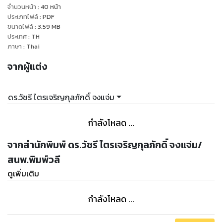
รายละเอียดในการปรุงไว้อย่างละเอียดจากประสบการณ์ในอาชีพ
จำนวนหน้า
:
40
หน้า
ดั้งเดิมของครอบครัวผู้เขียนเอง พร้อมเคล็ดลับและสูตรต่าง ๆ ใน
ประเภทไฟล์
:
PDF
ขนาดไฟล์
:
3.59
MB
การทำเครื่องปรุงรสก๋วยเตี๋ยว การหมักหมู การเลือกซื้อเนื้อสัตว์
ประเทศ
:
TH
ชนิดต่าง ๆ การเจียวกระเทียม สูตรในการทำพริกดองและเครื่อง
ภาษา
:
Thai
จากผู้แต่ง
ดร.วัชรี ไตรเจริญกุลภักดิ์ จงแจ่ม
กำลังโหลด ...
จากสำนักพิมพ์ ดร.วัชรี ไตรเจริญกุลภักดิ์ จงแจ่ม/
สนพ.พิมพ์วลี
ดูเพิ่มเติม
กำลังโหลด ...