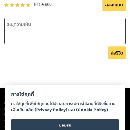
ส่งคะแนน
ให้
5
คะแนน
ส่งรีวิว
Copyright ©
2026
Storylog Co., Ltd. - สตอรี่ล็อกขอสงวนสิทธิ์ไม่รับผิดชอบ
การใช้คุกกี้
ต่อผลงานหรือเนื้อหาใดที่อัปโหลดผ่านเว็บไซต์และปรากฏว่าละเมิดสิทธิใน
ทรัพย์สินทางปัญญาของบุคคลอื่นหรือขัดต่อกฎหมายและศีลธรรม ดังนั้น ผู้อ่าน
เราใช้คุกกี้เพื่อให้ทุกคนได้ประสบการณ์การใช้งานที่ดียิ่งขึ้นอ่าน
ทุกท่านโปรดใช้วิจารณญาณในการกลั่นกรองด้วยตนเอง และหากท่านพบว่าส่วน
เพิ่มเติม
คลิก (Privacy Policy) และ (Cookie Policy)
หนึ่งส่วนใดขัดต่อกฎหมายและศีลธรรม กรุณาแจ้งมายังบริษัท เพื่อทีมงานจะได้
ดำเนินการในทันที ทั้งนี้ ทางสตอรี่ล็อกขอสงวนลิขสิทธิ์ตามพระราชบัญญัติ
ยอมรับ
ลิขสิทธิ์ พ.ศ. 2537 (ฉบับล่าสุด)