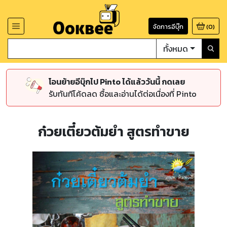
จัดการอีบุ๊ก
(
0
)
ทั้งหมด
โอนย้ายอีบุ๊กไป Pinto ได้แล้ววันนี้ กดเลย
รับทันทีโค้ดลด ซื้อและอ่านได้ต่อเนื่องที่ Pinto
ก๋วยเตี๋ยวต้มยำ สูตรทำขาย