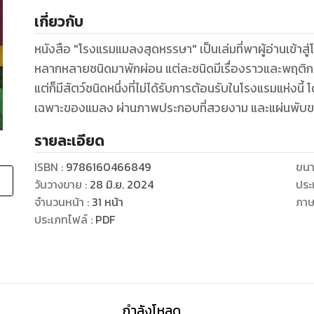
เกี่ยวกับ
หนังสือ "โรงแรมแมลงสุดหรรษา" เป็นเล่มที่พาผู้อ่านเข้า
หลากหลายชนิดมาพักผ่อน แต่ละชนิดมีเรื่องราวและพฤติกรรมที
แต่ก็มีสัตว์ชนิดหนึ่งที่ไม่ได้รับการต้อนรับในโรงแรมแห่
เฉพาะของแมลง ผ่านภาพประกอบที่สวยงาม และแผ่นพับข
รายละเอียด
ISBN :
9786160466849
ขนา
วันวางขาย
:
28 มิ.ย. 2024
ประ
จำนวนหน้า
:
31
หน้า
ภา
ประเภทไฟล์
:
PDF
กำลังโหลด ...