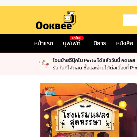
มาใหม่
หน้าแรก
บุฟเฟต์
นิยาย
หนังสือ
โอนย้ายอีบุ๊กไป Pinto ได้แล้ววันนี้ กดเลย
รับทันทีโค้ดลด ซื้อและอ่านได้ต่อเนื่องที่ Pi