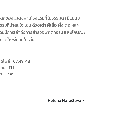
สู่โลกของแมลงผ่านโรงแรมที่ไม่ธรรมดา มีแมลง
่น่าสนใจ เช่น ด้วงเต่า ผีเสื้อ ผึ้ง ต่อ ฯลฯ
งนี้ โดยมีการเล่าถึงการสำรวจพฤติกรรม และลักษณะ
นาดใหญ่ภายในเล่ม
ดไฟล์
:
67.49
MB
เทศ
:
TH
ษา
:
Thai
Helena Haraštová