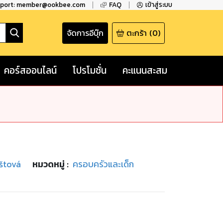
pport: member@ookbee.com
FAQ
เข้าสู่ระบบ
จัดการอีบุ๊ก
ตะกร้า
(
0
)
คอร์สออนไลน์
โปรโมชั่น
คะแนนสะสม
štová
หมวดหมู่
:
ครอบครัวและเด็ก