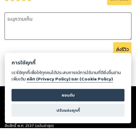
ส่งรีวิว
การใช้คุกกี้
เราใช้คุกกี้เพื่อให้ทุกคนได้ประสบการณ์การใช้งานที่ดียิ่งขึ้นอ่าน
เพิ่มเติม
คลิก (Privacy Policy) และ (Cookie Policy)
Copyright ©
2026
Storylog Co., Ltd. - สตอรี่ล็อกขอสงวนสิทธิ์ไม่รับผิดชอบ
ต่อผลงานหรือเนื้อหาใดที่อัปโหลดผ่านเว็บไซต์และปรากฏว่าละเมิดสิทธิใน
ยอมรับ
ทรัพย์สินทางปัญญาของบุคคลอื่นหรือขัดต่อกฎหมายและศีลธรรม ดังนั้น ผู้อ่าน
ทุกท่านโปรดใช้วิจารณญาณในการกลั่นกรองด้วยตนเอง และหากท่านพบว่าส่วน
ปรับแต่งคุกกี้
หนึ่งส่วนใดขัดต่อกฎหมายและศีลธรรม กรุณาแจ้งมายังบริษัท เพื่อทีมงานจะได้
ดำเนินการในทันที ทั้งนี้ ทางสตอรี่ล็อกขอสงวนลิขสิทธิ์ตามพระราชบัญญัติ
ลิขสิทธิ์ พ.ศ. 2537 (ฉบับล่าสุด)