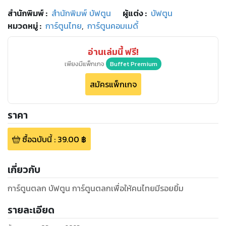
สำนักพิมพ์
:
สำนักพิมพ์ บัฟตูน
ผู้แต่ง :
บัฟตูน
หมวดหมู่
:
การ์ตูนไทย
,
การ์ตูนคอมเมดี้
อ่านเล่มนี้ ฟรี!
เพียงมีแพ็กเกจ
Buffet Premium
สมัครแพ็กเกจ
ราคา
ซื้อฉบับนี้
:
39.00
฿
เกี่ยวกับ
การ์ตูนตลก บัฟตูน การ์ตูนตลกเพื่อให้คนไทยมีรอยยิ้ม
รายละเอียด