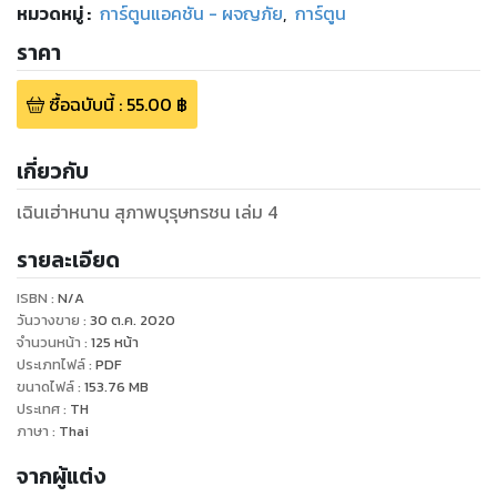
หมวดหมู่
:
การ์ตูนแอคชัน - ผจญภัย
,
การ์ตูน
ราคา
ซื้อฉบับนี้
:
55.00
฿
เกี่ยวกับ
เฉินเฮ่าหนาน สุภาพบุรุษทรชน เล่ม 4
รายละเอียด
ISBN :
N/A
วันวางขาย
:
30 ต.ค. 2020
จำนวนหน้า
:
125
หน้า
ประเภทไฟล์
:
PDF
ขนาดไฟล์
:
153.76
MB
ประเทศ
:
TH
ภาษา
:
Thai
จากผู้แต่ง