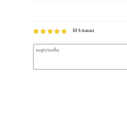
ให้
5
คะแนน