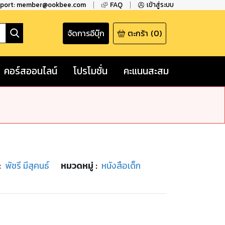
pport: member@ookbee.com
FAQ
เข้าสู่ระบบ
จัดการอีบุ๊ก
ตะกร้า
(
0
)
คอร์สออนไลน์
โปรโมชั่น
คะแนนสะสม
:
พัชรี มีสุคนธ์
หมวดหมู่
:
หนังสือเด็ก