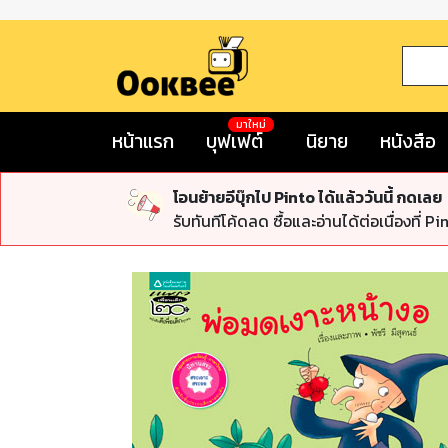
มาใหม่
หน้าแรก
บุฟเฟต์
นิยาย
หนังสือ
โอนย้ายอีบุ๊กไป Pinto ได้แล้ววันนี้ กดเลย
รับทันทีโค้ดลด ซื้อและอ่านได้ต่อเนื่องที่ Pi