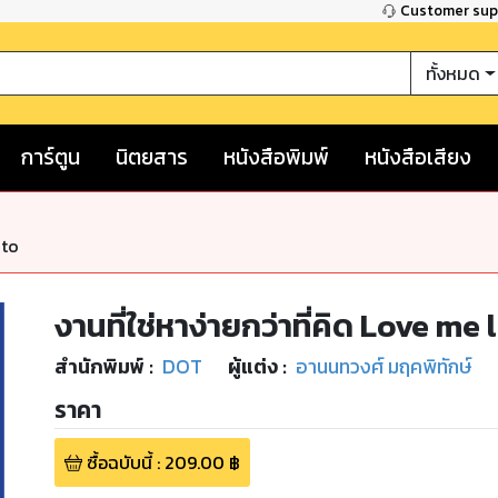
Customer su
ทั้งหมด
การ์ตูน
นิตยสาร
หนังสือพิมพ์
หนังสือเสียง
nto
งานที่ใช่หาง่ายกว่าที่คิด Love me
สำนักพิมพ์
:
DOT
ผู้แต่ง :
อานนทวงศ์ มฤคพิทักษ์
ราคา
ซื้อฉบับนี้
:
209.00
฿