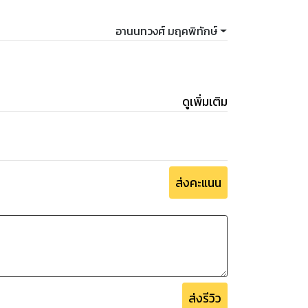
อานนทวงศ์ มฤคพิทักษ์
ดูเพิ่มเติม
ส่งคะแนน
ส่งรีวิว