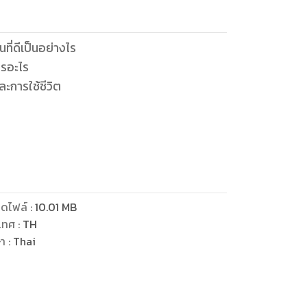
ที่ดีเป็นอย่างไร
ารอะไร
ะการใช้ชีวิต
ไม่อยากทำ
ดไฟล์
:
10.01
MB
เทศ
:
TH
ษา
:
Thai
ช่นเดียวกัน