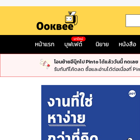
มาใหม่
หน้าแรก
บุฟเฟต์
นิยาย
หนังสือ
โอนย้ายอีบุ๊กไป Pinto ได้แล้ววันนี้ กดเลย
รับทันทีโค้ดลด ซื้อและอ่านได้ต่อเนื่องที่ Pi