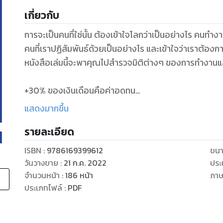
เกี่ยวกับ
การจะเป็นคนที่ใช่นั้น ต้องเข้าใจโลกว่าเป็นอย่างไร คนทำงาน
คนที่เราปฏิสัมพันธ์ด้วยเป็นอย่างไร และเข้าใจว่าเราต้องก
หนังสือเล่มนี้จะพาคุณไปสำรวจมิติต่างๆ ของการทำงานแล
+30% ของเงินเดือนคือค่าอดทน
+ทำไมหัวหน้าหลายคนถึงทำงานไม่เก่ง
แสดงมากขึ้น
+จงมีวันดีๆ ให้ได้ก่อน 12:00
รายละเอียด
+คนที่ “เก่งแบบเป็ด” อ่านบทความนี้แล้วจะมีกำลังใจ
+ถ้าอยากได้ในสิ่งที่คนอื่นอยากได้ ก็ต้องทำในสิ่งที่คนอื่น
ISBN :
9786169399612
ขนา
+ข้อแนะนำสำหรับคนอยากเป็นซีเนียร์
วันวางขาย
:
21 ก.ค. 2022
ประ
+เราสะสมเงินได้แต่เราสะสมเวลาไม่ได้
จำนวนหน้า
:
186
หน้า
ภา
ประเภทไฟล์
:
PDF
เมื่อทำงานได้ดีก็จะนำไปสู่คุณภาพชีวิตที่ดีขึ้น
และเมื่อใช้ชีวิตได้ดีเราก็จะมีแรงและพลังในการทำงานให้ดีเ