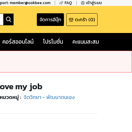
pport: member@ookbee.com
FAQ
เข้าสู่ระบบ
จัดการอีบุ๊ก
ตะกร้า
(
0
)
คอร์สออนไลน์
โปรโมชั่น
คะแนนสะสม
 love my job
หมวดหมู่
:
จิตวิทยา - พัฒนาตนเอง