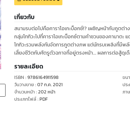
เกี่ยวกับ
สนามรบต่อไปคือคาราโอเกะบ็อกซ์!? เผชิญหน้ากับภูตต่างภพ
กลุ่มโทกิวะไปที่คาราโอเกะบ็อกซ์ตามคําชวนของคานาตะ แต่จ
โทกิวะรวมพลังกันจัดการภูตต่างภพ แต่นักรบเพลิงที่มีพลังภู
รายละเอียด
ISBN :
9786164911598
ขนา
วันวางขาย
:
07 ก.ค. 2021
ประ
จำนวนหน้า
:
202
หน้า
ภา
ประเภทไฟล์
:
PDF