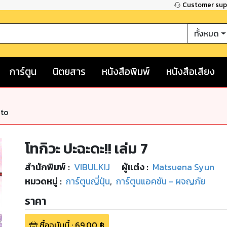
Customer su
ทั้งหมด
การ์ตูน
นิตยสาร
หนังสือพิมพ์
หนังสือเสียง
nto
โทกิวะ ปะฉะดะ!! เล่ม 7
สำนักพิมพ์
:
VIBULKIJ
ผู้แต่ง :
Matsuena Syun
หมวดหมู่
:
การ์ตูนญี่ปุ่น
,
การ์ตูนแอคชัน - ผจญภัย
ราคา
ซื้อฉบับนี้
:
69.00
฿