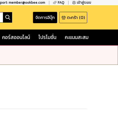
pport: member@ookbee.com
FAQ
เข้าสู่ระบบ
จัดการอีบุ๊ก
ตะกร้า
(
0
)
คอร์สออนไลน์
โปรโมชั่น
คะแนนสะสม