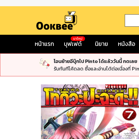
มาใหม่
หน้าแรก
บุฟเฟต์
นิยาย
หนังสือ
โอนย้ายอีบุ๊กไป Pinto ได้แล้ววันนี้ กดเลย
รับทันทีโค้ดลด ซื้อและอ่านได้ต่อเนื่องที่ Pi