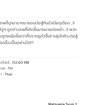
ที่บุกมามากมายจนต่อสู้กันนัวเนียดุเดือด...!!
ู่ๆ ภูตต่างภพก็เกิดขึ้นมากมายต่อหน้า...!! พวก
ตเหนือชั้นกว่าก็ปรากฏตัวขึ้น!! กลุ่มโทกิวะต่อสู้
ดไฟล์
:
132.60
MB
เทศ
:
TH
ษา
:
Thai
Matsuena Syun