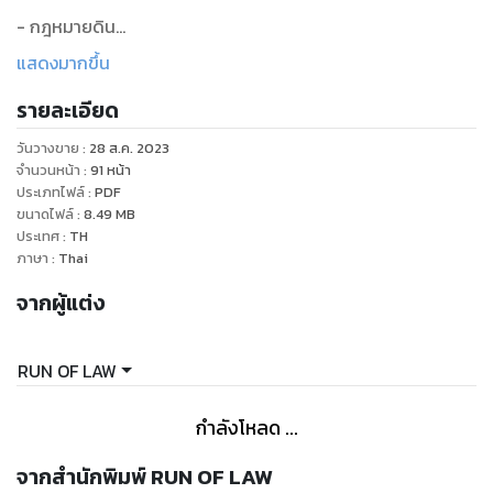
- กฎหมายดิน
แสดงมากขึ้น
พระราชบัญญัติการขุดดินและถมดิน พ.ศ. ๒๕๔๓
รายละเอียด
พระราชบัญญัติการจัดสรรที่ดิน พ.ศ. ๒๕๔๓
พระราชบัญญัติจัดรูปที่ดินเพื่อพัฒนาพื้นที่ พ.ศ. ๒๕๔๗
วันวางขาย
:
28 ส.ค. 2023
พระราชบัญญัติพัฒนาที่ดิน พ.ศ. ๒๕๕๑
จำนวนหน้า
:
91
หน้า
ประเภทไฟล์
:
PDF
ขนาดไฟล์
:
8.49
MB
ประเทศ
:
TH
ภาษา
:
Thai
จากผู้แต่ง
RUN OF LAW
กำลังโหลด ...
จากสำนักพิมพ์ RUN OF LAW