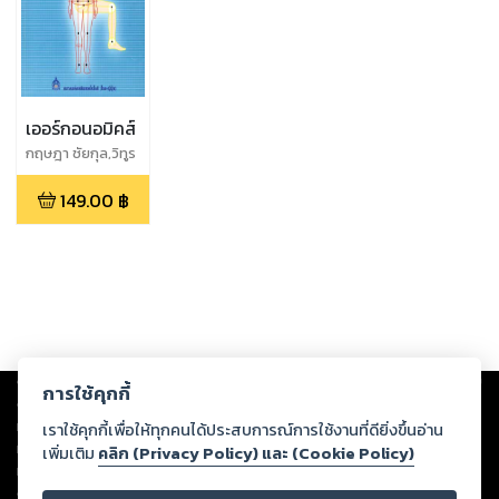
เออร์กอนอมิคส์
กฤษฎา ชัยกุล,วิทูร
ย์ สิมะโชตดี
149.00
฿
Copyright ©
2026
Storylog Co., Ltd. - สตอรี่ล็อกขอสงวนสิทธิ์ไม่รับผิดชอบ
การใช้คุกกี้
ต่อผลงานหรือเนื้อหาใดที่อัปโหลดผ่านเว็บไซต์และปรากฏว่าละเมิดสิทธิใน
ทรัพย์สินทางปัญญาของบุคคลอื่นหรือขัดต่อกฎหมายและศีลธรรม ดังนั้น ผู้อ่าน
เราใช้คุกกี้เพื่อให้ทุกคนได้ประสบการณ์การใช้งานที่ดียิ่งขึ้นอ่าน
ทุกท่านโปรดใช้วิจารณญาณในการกลั่นกรองด้วยตนเอง และหากท่านพบว่าส่วน
เพิ่มเติม
คลิก (Privacy Policy) และ (Cookie Policy)
หนึ่งส่วนใดขัดต่อกฎหมายและศีลธรรม กรุณาแจ้งมายังบริษัท เพื่อทีมงานจะได้
ดำเนินการในทันที ทั้งนี้ ทางสตอรี่ล็อกขอสงวนลิขสิทธิ์ตามพระราชบัญญัติ