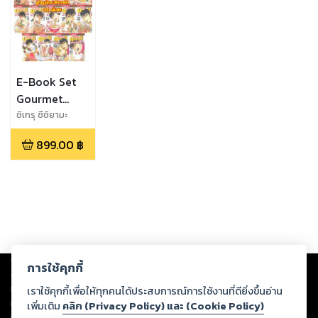
E-Book Set
Gourmet
Fighter
ชิเกรุ ซึชิยามะ
ยุทธภูมิกระเพาะ
899.00
฿
เหล็ก! เล่ม 01-
24
Copyright ©
2026
Storylog Co., Ltd. - สตอรี่ล็อกขอสงวนสิทธิ์ไม่รับผิดชอบ
การใช้คุกกี้
ต่อผลงานหรือเนื้อหาใดที่อัปโหลดผ่านเว็บไซต์และปรากฏว่าละเมิดสิทธิใน
ทรัพย์สินทางปัญญาของบุคคลอื่นหรือขัดต่อกฎหมายและศีลธรรม ดังนั้น ผู้อ่าน
เราใช้คุกกี้เพื่อให้ทุกคนได้ประสบการณ์การใช้งานที่ดียิ่งขึ้นอ่าน
ทุกท่านโปรดใช้วิจารณญาณในการกลั่นกรองด้วยตนเอง และหากท่านพบว่าส่วน
เพิ่มเติม
คลิก (Privacy Policy) และ (Cookie Policy)
หนึ่งส่วนใดขัดต่อกฎหมายและศีลธรรม กรุณาแจ้งมายังบริษัท เพื่อทีมงานจะได้