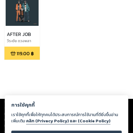
AFTER JOB
วีระชัย ดวงพลา
119.00
฿
Copyright ©
2026
Storylog Co., Ltd. - สตอรี่ล็อกขอสงวนสิทธิ์ไม่รับผิดชอบ
การใช้คุกกี้
ต่อผลงานหรือเนื้อหาใดที่อัปโหลดผ่านเว็บไซต์และปรากฏว่าละเมิดสิทธิใน
ทรัพย์สินทางปัญญาของบุคคลอื่นหรือขัดต่อกฎหมายและศีลธรรม ดังนั้น ผู้อ่าน
เราใช้คุกกี้เพื่อให้ทุกคนได้ประสบการณ์การใช้งานที่ดียิ่งขึ้นอ่าน
ทุกท่านโปรดใช้วิจารณญาณในการกลั่นกรองด้วยตนเอง และหากท่านพบว่าส่วน
เพิ่มเติม
คลิก (Privacy Policy) และ (Cookie Policy)
หนึ่งส่วนใดขัดต่อกฎหมายและศีลธรรม กรุณาแจ้งมายังบริษัท เพื่อทีมงานจะได้
ดำเนินการในทันที ทั้งนี้ ทางสตอรี่ล็อกขอสงวนลิขสิทธิ์ตามพระราชบัญญัติ