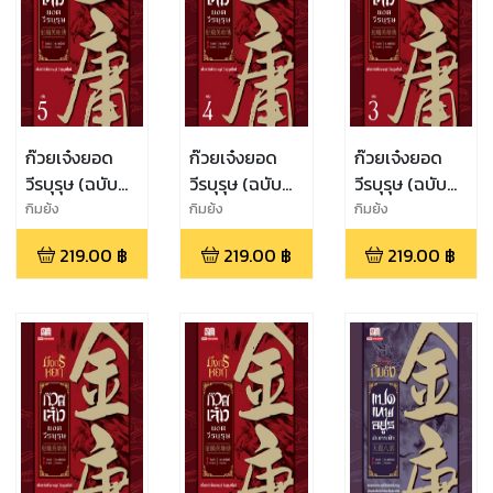
ก๊วยเจ๋งยอด
ก๊วยเจ๋งยอด
ก๊วยเจ๋งยอด
วีรบุรุษ (ฉบับ
วีรบุรุษ (ฉบับ
วีรบุรุษ (ฉบับ
คลาสสิค 2557)
คลาสสิค 2557)
คลาสสิค 2557)
กิมย้ง
กิมย้ง
กิมย้ง
เล่ม 5
เล่ม 4
เล่ม 3
219.00
฿
219.00
฿
219.00
฿