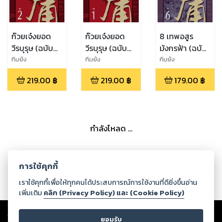
ก๊วยเจ๋งยอด
ก๊วยเจ๋งยอด
8 เทพอสูร
วีรบุรุษ (ฉบับ
วีรบุรุษ (ฉบับ
มังกรฟ้า (ฉบับ
คลาสสิค 2557)
คลาสสิค 2557)
คลาสสิก 2557)
กิมย้ง
กิมย้ง
กิมย้ง
เล่ม 2
เล่ม 1
เล่ม 6
219.00
฿
219.00
฿
179.00
฿
กำลังโหลด ...
การใช้คุกกี้
เราใช้คุกกี้เพื่อให้ทุกคนได้ประสบการณ์การใช้งานที่ดียิ่งขึ้นอ่าน
เพิ่มเติม
คลิก (Privacy Policy) และ (Cookie Policy)
Copyright ©
2026
Storylog Co., Ltd. - สตอรี่ล็อกขอสงวนสิทธิ์ไม่รับผิดชอบ
ต่อผลงานหรือเนื้อหาใดที่อัปโหลดผ่านเว็บไซต์และปรากฏว่าละเมิดสิทธิใน
ยอมรับ