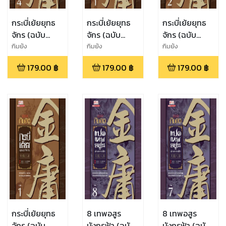
กระบี่เย้ยยุทธ
กระบี่เย้ยยุทธ
กระบี่เย้ยยุทธ
จักร (ฉบับ
จักร (ฉบับ
จักร (ฉบับ
ปรับปรุง 2556)
ปรับปรุง 2556)
ปรับปรุง 2556)
กิมย้ง
กิมย้ง
กิมย้ง
เล่ม 4
เล่ม 3
เล่ม 2
179.00
฿
179.00
฿
179.00
฿
กระบี่เย้ยยุทธ
8 เทพอสูร
8 เทพอสูร
จักร (ฉบับ
มังกรฟ้า (ฉบับ
มังกรฟ้า (ฉบับ