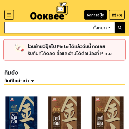
จัดการอีบุ๊ก
(
0
)
ทั้งหมด
โอนย้ายอีบุ๊กไป Pinto ได้แล้ววันนี้ กดเลย
รับทันทีโค้ดลด ซื้อและอ่านได้ต่อเนื่องที่ Pinto
กิมย้ง
วันที่ใหม่-เก่า