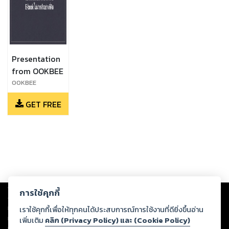
Presentation
from OOKBEE
OOKBEE
GET FREE
Copyright ©
2026
Storylog Co., Ltd. - สตอรี่ล็อกขอสงวนสิทธิ์ไม่รับผิดชอบ
การใช้คุกกี้
ต่อผลงานหรือเนื้อหาใดที่อัปโหลดผ่านเว็บไซต์และปรากฏว่าละเมิดสิทธิใน
ทรัพย์สินทางปัญญาของบุคคลอื่นหรือขัดต่อกฎหมายและศีลธรรม ดังนั้น ผู้อ่าน
เราใช้คุกกี้เพื่อให้ทุกคนได้ประสบการณ์การใช้งานที่ดียิ่งขึ้นอ่าน
ทุกท่านโปรดใช้วิจารณญาณในการกลั่นกรองด้วยตนเอง และหากท่านพบว่าส่วน
เพิ่มเติม
คลิก (Privacy Policy) และ (Cookie Policy)
หนึ่งส่วนใดขัดต่อกฎหมายและศีลธรรม กรุณาแจ้งมายังบริษัท เพื่อทีมงานจะได้