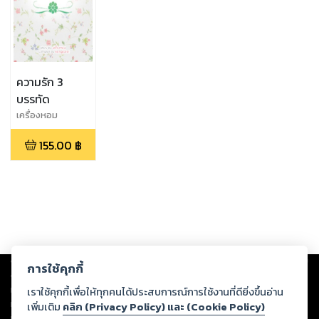
ความรัก 3
บรรทัด
เครื่องหอม
155.00
฿
Copyright ©
2026
Storylog Co., Ltd. - สตอรี่ล็อกขอสงวนสิทธิ์ไม่รับผิดชอบ
การใช้คุกกี้
ต่อผลงานหรือเนื้อหาใดที่อัปโหลดผ่านเว็บไซต์และปรากฏว่าละเมิดสิทธิใน
ทรัพย์สินทางปัญญาของบุคคลอื่นหรือขัดต่อกฎหมายและศีลธรรม ดังนั้น ผู้อ่าน
เราใช้คุกกี้เพื่อให้ทุกคนได้ประสบการณ์การใช้งานที่ดียิ่งขึ้นอ่าน
ทุกท่านโปรดใช้วิจารณญาณในการกลั่นกรองด้วยตนเอง และหากท่านพบว่าส่วน
เพิ่มเติม
คลิก (Privacy Policy) และ (Cookie Policy)
หนึ่งส่วนใดขัดต่อกฎหมายและศีลธรรม กรุณาแจ้งมายังบริษัท เพื่อทีมงานจะได้