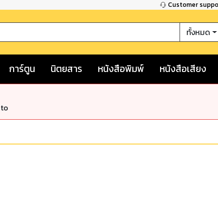
Customer supp
ทั้งหมด
การ์ตูน
นิตยสาร
หนังสือพิมพ์
หนังสือเสียง
nto