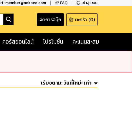
ort: member@ookbee.com
FAQ
เข้าสู่ระบบ
จัดการอีบุ๊ก
ตะกร้า
(
0
)
คอร์สออนไลน์
โปรโมชั่น
คะแนนสะสม
เรียงตาม:
วันที่ใหม่-เก่า