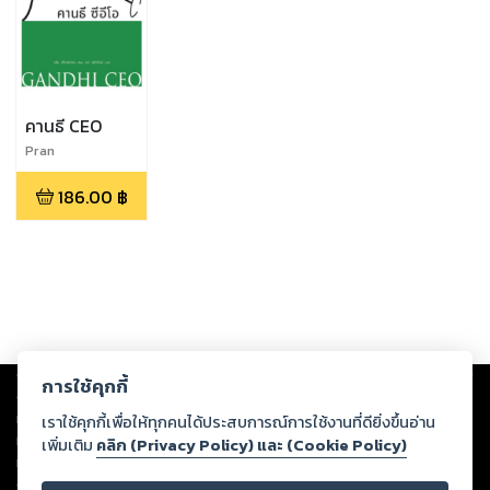
คานธี CEO
Pran
Publishing,อลัน
186.00
฿
แอ็กเซลรอด
Copyright ©
2026
Storylog Co., Ltd. - สตอรี่ล็อกขอสงวนสิทธิ์ไม่รับผิดชอบ
การใช้คุกกี้
ต่อผลงานหรือเนื้อหาใดที่อัปโหลดผ่านเว็บไซต์และปรากฏว่าละเมิดสิทธิใน
ทรัพย์สินทางปัญญาของบุคคลอื่นหรือขัดต่อกฎหมายและศีลธรรม ดังนั้น ผู้อ่าน
เราใช้คุกกี้เพื่อให้ทุกคนได้ประสบการณ์การใช้งานที่ดียิ่งขึ้นอ่าน
ทุกท่านโปรดใช้วิจารณญาณในการกลั่นกรองด้วยตนเอง และหากท่านพบว่าส่วน
เพิ่มเติม
คลิก (Privacy Policy) และ (Cookie Policy)
หนึ่งส่วนใดขัดต่อกฎหมายและศีลธรรม กรุณาแจ้งมายังบริษัท เพื่อทีมงานจะได้
ดำเนินการในทันที ทั้งนี้ ทางสตอรี่ล็อกขอสงวนลิขสิทธิ์ตามพระราชบัญญัติ