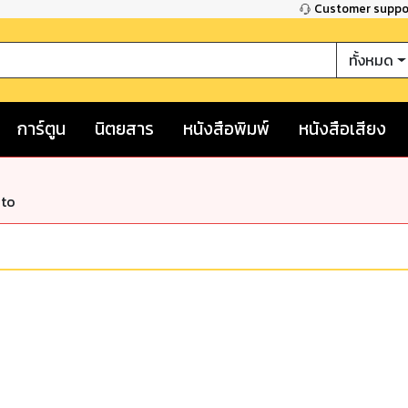
Customer supp
ทั้งหมด
การ์ตูน
นิตยสาร
หนังสือพิมพ์
หนังสือเสียง
nto