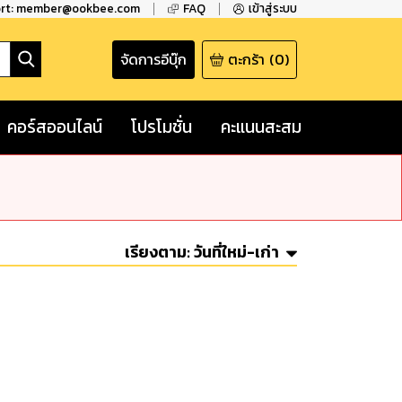
ort: member@ookbee.com
FAQ
เข้าสู่ระบบ
จัดการอีบุ๊ก
ตะกร้า
(
0
)
คอร์สออนไลน์
โปรโมชั่น
คะแนนสะสม
เรียงตาม:
วันที่ใหม่-เก่า