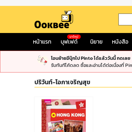
มาใหม่
หน้าแรก
บุฟเฟต์
นิยาย
หนังสือ
โอนย้ายอีบุ๊กไป Pinto ได้แล้ววันนี้ กดเลย
รับทันทีโค้ดลด ซื้อและอ่านได้ต่อเนื่องที่ Pi
ปริวันท์-โอภาเจริญสุข